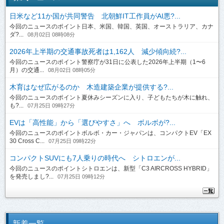
日米など11か国が共同警告 北朝鮮IT工作員がAI悪?...
今回のニュースのポイント日本、米国、韓国、英国、オーストラリア、カナ
ダ?...
08月02日 08時08分
2026年上半期の交通事故死者は1,162人 減少傾向続?...
今回のニュースのポイント警察庁が31日に公表した2026年上半期（1〜6
月）の交通...
08月02日 08時05分
木育はなぜ広がるのか 木造建築企業が提供する?...
今回のニュースのポイント夏休みシーズンに入り、子どもたちが木に触れ、
も?...
07月25日 09時27分
EVは「高性能」から「選びやすさ」へ ボルボが?...
今回のニュースのポイントボルボ・カー・ジャパンは、コンパクトEV「EX
30 Cross C...
07月25日 09時22分
コンパクトSUVにも7人乗りの時代へ シトロエンが...
今回のニュースのポイントシトロエンは、新型「C3 AIRCROSS HYBRID」
を発売しまし?...
07月25日 09時12分
新着一覧