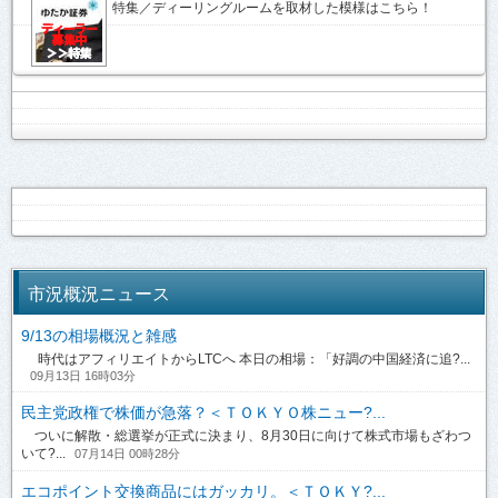
特集／ディーリングルームを取材した模様はこちら！
市況概況ニュース
9/13の相場概況と雑感
時代はアフィリエイトからLTCへ 本日の相場：「好調の中国経済に追?...
09月13日 16時03分
民主党政権で株価が急落？＜ＴＯＫＹＯ株ニュー?...
ついに解散・総選挙が正式に決まり、8月30日に向けて株式市場もざわつ
いて?...
07月14日 00時28分
エコポイント交換商品にはガッカリ。＜ＴＯＫＹ?...