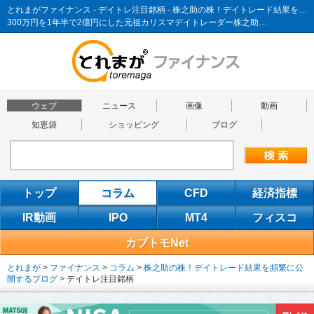
とれまがファイナンス - デイトレ注目銘柄 - 株之助の株！デイトレード結果を頻繁に公開するブログ
300万円を1年半で2億円にした元祖カリスマデイトレーダー株之助…
ウェブ
ニュース
画像
動画
知恵袋
ショッピング
ブログ
トップ
コラム
CFD
経済指標
IR動画
IPO
MT4
フィスコ
カブトモNet
とれまが
>
ファイナンス
>
コラム
>
株之助の株！デイトレード結果を頻繁に公
開するブログ
>
デイトレ注目銘柄