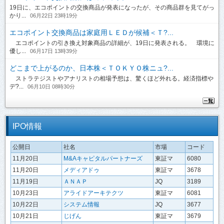
19日に、エコポイントの交換商品が発表になったが、その商品群を見てがっ
かり...
06月22日 23時19分
エコポイント交換商品は家庭用ＬＥＤが候補＜Ｔ?...
エコポイントの引き換え対象商品の詳細が、19日に発表される。 環境に
優し...
06月17日 13時39分
どこまで上がるのか、日本株＜ＴＯＫＹＯ株ニュ?...
ストラテジストやアナリストの相場予想は、驚くほど外れる。経済指標や
デ?...
06月10日 08時30分
IPO情報
公開日
社名
市場
コード
11月20日
M&Aキャピタルパートナーズ
東証マ
6080
11月20日
メディアドゥ
東証マ
3678
11月19日
ＡＮＡＰ
JQ
3189
10月23日
アライドアーキテクツ
東証マ
6081
10月22日
システム情報
JQ
3677
10月21日
じげん
東証マ
3679