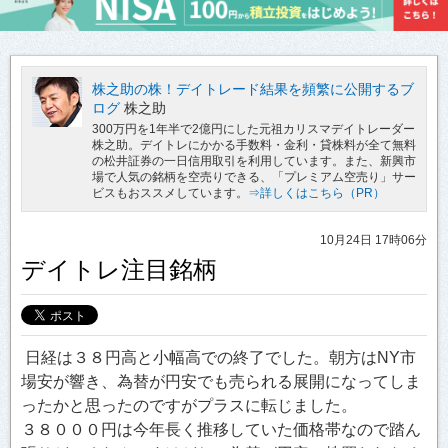
株之助の株！デイトレード結果を頻繁に公開するブ
ログ
株之助
300万円を1年半で2億円にした元祖カリスマデイトレーダー
株之助。デイトレにかかる手数料・金利・貸株料が全て無料
の松井証券の一日信用取引を利用しています。また、新興市
場で人気の銘柄を空売りできる、「プレミアム空売り」サー
ビスもおススメしています。
⇒詳しくはこちら（PR）
10月24日 17時06分
デイトレ注目銘柄
日経は３８円高と小幅高での終了でした。朝方はNY市
場安が響き、為替が円安でも売られる展開になってしま
ったかと思ったのですがプラスに転じました。
３８０００円は今年長く推移していた価格帯なので踏ん