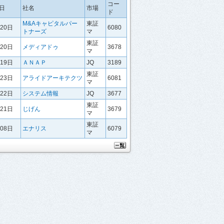
コー
日
社名
市場
ド
M&Aキャピタルパー
東証
月20日
6080
トナーズ
マ
東証
月20日
メディアドゥ
3678
マ
月19日
ＡＮＡＰ
JQ
3189
東証
月23日
アライドアーキテクツ
6081
マ
月22日
システム情報
JQ
3677
東証
月21日
じげん
3679
マ
東証
月08日
エナリス
6079
マ