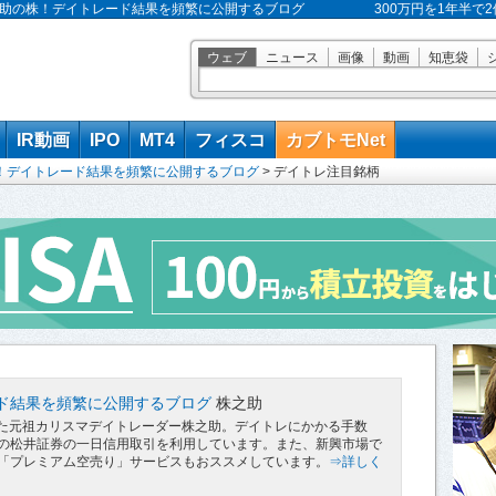
 株之助の株！デイトレード結果を頻繁に公開するブログ
300万円を1年半
ウェブ
ニュース
画像
動画
知恵袋
IR動画
IPO
MT4
フィスコ
カブトモNet
！デイトレード結果を頻繁に公開するブログ
>
デイトレ注目銘柄
ド結果を頻繁に公開するブログ
株之助
にした元祖カリスマデイトレーダー株之助。デイトレにかかる手数
の松井証券の一日信用取引を利用しています。また、新興市場で
「プレミアム空売り」サービスもおススメしています。
⇒詳しく