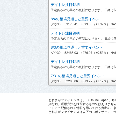
デイトレ注目銘柄
予定あるので早めの更新になります。 日経は前引
8/4の相場見通しと重要イベント
ダウ30 53178.41 ↑693.38（+1.32％） NASDA
デイトレ注目銘柄
予定あるので早めの更新になります。 日経は前引
8/3の相場見通しと重要イベント
ダウ30 52485.03 ↑276.97（+0.53％） NASD
デイトレ注目銘柄
予定あるので早めの更新になります。 日経は前引
7/31の相場見通しと重要イベント
ダウ30 52208.06 ↑613.92（+1.19％） NASDA
とれまがファイナンスは、FXOnline Ja
資行動、運用方法を推奨するものではありませ
イトにて配信される情報を用いて行う判断の一
とれまがファイナンスは以下のスポンサーにご