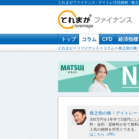
とれまがファイナンス - デイトレ注目銘柄 -
トップ
コラム
CFD
経済指標
とれまが
>
ファイナンス
>
コラム
>
株之助の株
株之助の株！デイトレー
300万円を1年半で2億円
料・金利・貸株料が全て無料
人気の銘柄を空売りできる、
はこちら（PR）