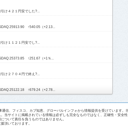
け４２１円安でした?...
Q 25913.90 ↑540.05（+2.13...
け１１２１円安でし?...
AQ 25373.85 ↑251.67（+1％...
け２７０４円で終え?...
Q 25122.18 ↑679.24（+2.78...
pan、時事通信、フィスコ、カブ知恵、グローバルインフォから情報提供を受けていま
ん。当サイトに掲載されている情報は必ずしも完全なものではなく、正確性・安全性
切について責任を負うものではありません。
支援頂いております。