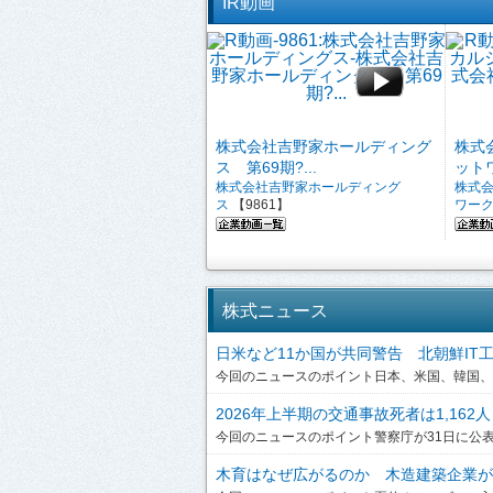
IR動画
株式会社吉野家ホールディング
株式
ス 第69期?...
ットワ
株式会社吉野家ホールディング
株式
ス
【9861】
ワー
株式ニュース
日米など11か国が共同警告 北朝鮮IT工作員
今回のニュースのポイント日本、米国、韓国、英
2026年上半期の交通事故死者は1,162人
今回のニュースのポイント警察庁が31日に公表した
木育はなぜ広がるのか 木造建築企業が提