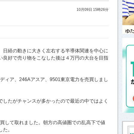
10月09日 15時26分
。日経の動きに大きく左右する半導体関連を中心に
い良好で売り物をこなした後は４万円の大台を目指
ディア、246Aアスア、9501東京電力を売買しまし
でしたがチャンスが多かったので最近の中ではよく
売買して取れました。朝方の高値圏での乱高下で値
した。