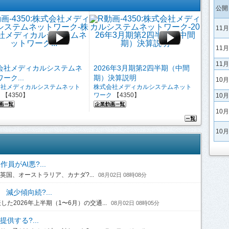
公開
11
11
11
会社メディカルシステムネ
2026年3月期第2四半期（中間
ーク...
期）決算説明
10
会社メディカルシステムネット
株式会社メディカルシステムネット
ク
【4350】
ワーク
【4350】
10
10
10
がAI悪?...
国、オーストラリア、カナダ?...
08月02日 08時08分
 減少傾向続?...
2026年上半期（1〜6月）の交通...
08月02日 08時05分
供する?...