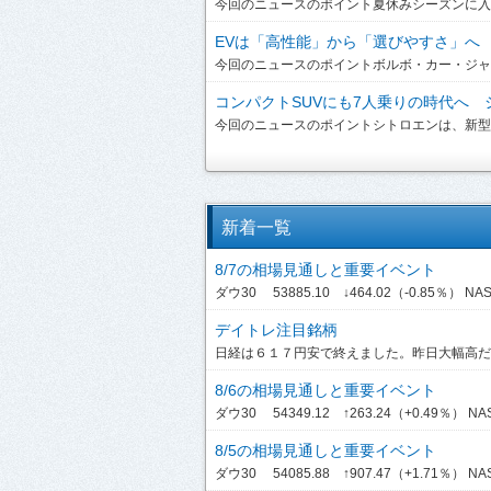
今回のニュースのポイント夏休みシーズンに入り
EVは「高性能」から「選びやすさ」へ ボ
今回のニュースのポイントボルボ・カー・ジャパンは、
コンパクトSUVにも7人乗りの時代へ シ
今回のニュースのポイントシトロエンは、新型「C3 A
新着一覧
8/7の相場見通しと重要イベント
ダウ30 53885.10 ↓464.02（-0.85％） NASDA
デイトレ注目銘柄
日経は６１７円安で終えました。昨日大幅高だっ
8/6の相場見通しと重要イベント
ダウ30 54349.12 ↑263.24（+0.49％） NASDA
8/5の相場見通しと重要イベント
ダウ30 54085.88 ↑907.47（+1.71％） NASDA