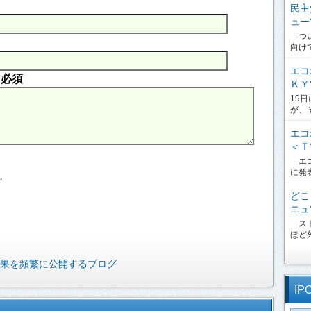
民主
ュー?
つい
向け
エコ
内
必須
ＫＹ?
19
が、
エコ
＜Ｔ?
エコ
に発
。
どこ
ニュ?
スト
ほど外
果を頻繁に公開するブログ
IP