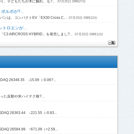
、子どもたちが木に触れ、も?...
07月25日 09時27分
ルボが?...
コンパクトEV「EX30 Cross C...
07月25日 09時22分
トロエンが...
IRCROSS HYBRID」を発売しまし?...
07月25日 09時12分
Q 26348.35 ↓15.09（-0.06?...
た反動や米ハイテク株?...
Q 26363.44 ↓221.55（-0.83...
Q 26584.99 ↑671.09（+2.59...