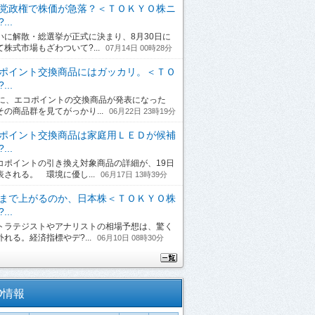
党政権で株価が急落？＜ＴＯＫＹＯ株ニ
...
に解散・総選挙が正式に決まり、8月30日に
て株式市場もざわついて?...
07月14日 00時28分
ポイント交換商品にはガッカリ。＜ＴＯ
...
日に、エコポイントの交換商品が発表になった
その商品群を見てがっかり...
06月22日 23時19分
ポイント交換商品は家庭用ＬＥＤが候補
...
ポイントの引き換え対象商品の詳細が、19日
表される。 環境に優し...
06月17日 13時39分
まで上がるのか、日本株＜ＴＯＫＹＯ株
...
ラテジストやアナリストの相場予想は、驚く
れる。経済指標やデ?...
06月10日 08時30分
O情報