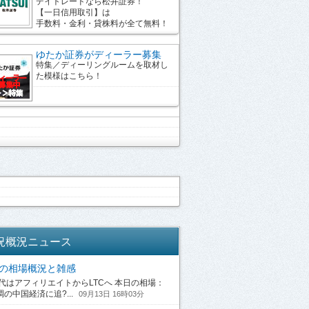
デイトレードなら松井証券！
【一日信用取引】は
手数料・金利・貸株料が全て無料！
ゆたか証券がディーラー募集
特集／ディーリングルームを取材し
た模様はこちら！
況概況ニュース
13の相場概況と雑感
はアフィリエイトからLTCへ 本日の相場：
の中国経済に追?...
09月13日 16時03分