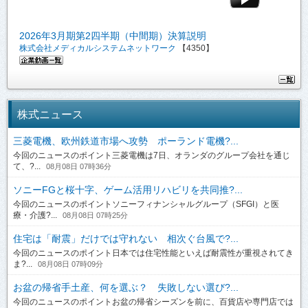
2026年3月期第2四半期（中間期）決算説明
株式会社メディカルシステムネットワーク
【4350】
株式ニュース
三菱電機、欧州鉄道市場へ攻勢 ポーランド電機?...
今回のニュースのポイント三菱電機は7日、オランダのグループ会社を通じ
て、?...
08月08日 07時36分
ソニーFGと桜十字、ゲーム活用リハビリを共同推?...
今回のニュースのポイントソニーフィナンシャルグループ（SFGI）と医
療・介護?...
08月08日 07時25分
住宅は「耐震」だけでは守れない 相次ぐ台風で?...
今回のニュースのポイント日本では住宅性能といえば耐震性が重視されてき
ま?...
08月08日 07時09分
お盆の帰省手土産、何を選ぶ？ 失敗しない選び?...
今回のニュースのポイントお盆の帰省シーズンを前に、百貨店や専門店では