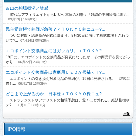
9/13の相場概況と雑感
時代はアフィリエイトからLTCへ 本日の相場：「好調の中国経済に追?...
09月13日 16時03分
民主党政権で株価が急落？＜ＴＯＫＹＯ株ニュー?...
ついに解散・総選挙が正式に決まり、8月30日に向けて株式市場もざわつ
いて?...
07月14日 00時28分
エコポイント交換商品にはガッカリ。＜ＴＯＫＹ?...
19日に、エコポイントの交換商品が発表になったが、その商品群を見てがっ
かり...
06月22日 23時19分
エコポイント交換商品は家庭用ＬＥＤが候補＜Ｔ?...
エコポイントの引き換え対象商品の詳細が、19日に発表される。 環境に
優し...
06月17日 13時39分
どこまで上がるのか、日本株＜ＴＯＫＹＯ株ニュ?...
ストラテジストやアナリストの相場予想は、驚くほど外れる。経済指標や
デ?...
06月10日 08時30分
IPO情報