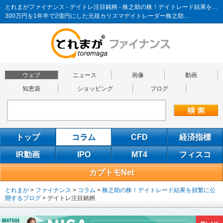
とれまがファイナンス - デイトレ注目銘柄 - 株之助の株！デイトレード結果を頻繁に公開するブログ
300万円を1年半で2億円にした元祖カリスマデイトレーダー株之助…
ウェブ
ニュース
画像
動画
知恵袋
ショッピング
ブログ
トップ
コラム
CFD
経済指標
IR動画
IPO
MT4
フィスコ
カブトモNet
とれまが
>
ファイナンス
>
コラム
>
株之助の株！デイトレード結果を頻繁に公
開するブログ
>
デイトレ注目銘柄