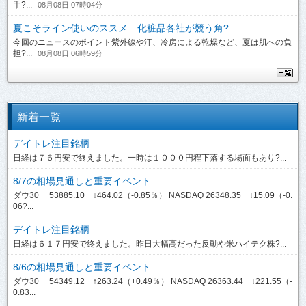
手?...
08月08日 07時04分
夏こそライン使いのススメ 化粧品各社が競う角?...
今回のニュースのポイント紫外線や汗、冷房による乾燥など、夏は肌への負
担?...
08月08日 06時59分
新着一覧
デイトレ注目銘柄
日経は７６円安で終えました。一時は１０００円程下落する場面もあり?...
8/7の相場見通しと重要イベント
ダウ30 53885.10 ↓464.02（-0.85％） NASDAQ 26348.35 ↓15.09（-0.
06?...
デイトレ注目銘柄
日経は６１７円安で終えました。昨日大幅高だった反動や米ハイテク株?...
8/6の相場見通しと重要イベント
ダウ30 54349.12 ↑263.24（+0.49％） NASDAQ 26363.44 ↓221.55（-
0.83...