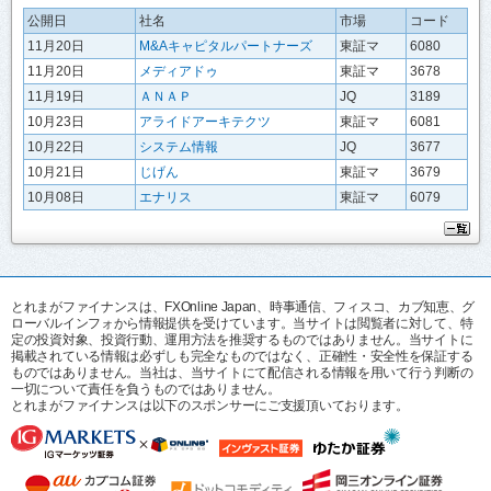
公開日
社名
市場
コード
11月20日
M&Aキャピタルパートナーズ
東証マ
6080
11月20日
メディアドゥ
東証マ
3678
11月19日
ＡＮＡＰ
JQ
3189
10月23日
アライドアーキテクツ
東証マ
6081
10月22日
システム情報
JQ
3677
10月21日
じげん
東証マ
3679
10月08日
エナリス
東証マ
6079
とれまがファイナンスは、FXOnline Japan、時事通信、フィスコ、カブ知恵、グ
ローバルインフォから情報提供を受けています。当サイトは閲覧者に対して、特
定の投資対象、投資行動、運用方法を推奨するものではありません。当サイトに
掲載されている情報は必ずしも完全なものではなく、正確性・安全性を保証する
ものではありません。当社は、当サイトにて配信される情報を用いて行う判断の
一切について責任を負うものではありません。
とれまがファイナンスは以下のスポンサーにご支援頂いております。