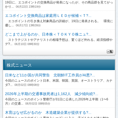
19日に、エコポイントの交換商品が発表になったが、その商品群を見てがっ
かり...
06月22日 23時19分
エコポイント交換商品は家庭用ＬＥＤが候補＜Ｔ?...
エコポイントの引き換え対象商品の詳細が、19日に発表される。 環境に
優し...
06月17日 13時39分
どこまで上がるのか、日本株＜ＴＯＫＹＯ株ニュ?...
ストラテジストやアナリストの相場予想は、驚くほど外れる。経済指標や
デ?...
06月10日 08時30分
株式ニュース
日米など11か国が共同警告 北朝鮮IT工作員がAI悪?...
今回のニュースのポイント日本、米国、韓国、英国、オーストラリア、カナ
ダ?...
08月02日 08時08分
2026年上半期の交通事故死者は1,162人 減少傾向続?...
今回のニュースのポイント警察庁が31日に公表した2026年上半期（1〜6
月）の交通...
08月02日 08時05分
木育はなぜ広がるのか 木造建築企業が提供する?...