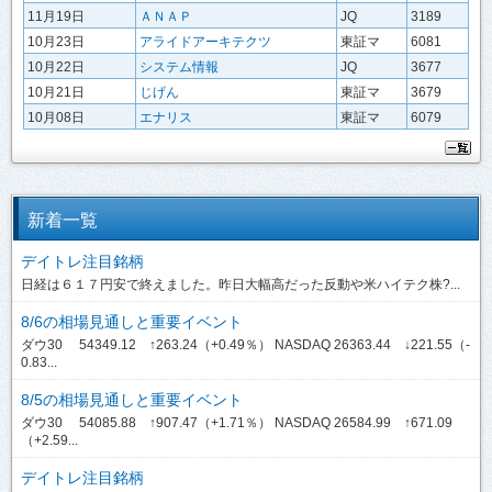
11月19日
ＡＮＡＰ
JQ
3189
10月23日
アライドアーキテクツ
東証マ
6081
10月22日
システム情報
JQ
3677
10月21日
じげん
東証マ
3679
10月08日
エナリス
東証マ
6079
新着一覧
デイトレ注目銘柄
日経は６１７円安で終えました。昨日大幅高だった反動や米ハイテク株?...
8/6の相場見通しと重要イベント
ダウ30 54349.12 ↑263.24（+0.49％） NASDAQ 26363.44 ↓221.55（-
0.83...
8/5の相場見通しと重要イベント
ダウ30 54085.88 ↑907.47（+1.71％） NASDAQ 26584.99 ↑671.09
（+2.59...
デイトレ注目銘柄