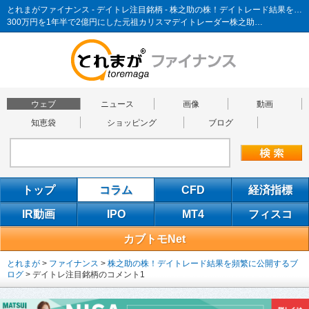
とれまがファイナンス - デイトレ注目銘柄 - 株之助の株！デイトレード結果を頻繁に公開するブログ
300万円を1年半で2億円にした元祖カリスマデイトレーダー株之助…
ウェブ
ニュース
画像
動画
知恵袋
ショッピング
ブログ
トップ
コラム
CFD
経済指標
IR動画
IPO
MT4
フィスコ
カブトモNet
とれまが
>
ファイナンス
>
株之助の株！デイトレード結果を頻繁に公開するブ
ログ
>
デイトレ注目銘柄のコメント1