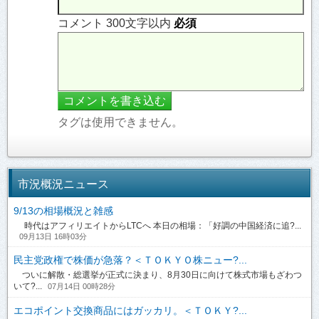
コメント 300文字以内
必須
タグは使用できません。
市況概況ニュース
9/13の相場概況と雑感
時代はアフィリエイトからLTCへ 本日の相場：「好調の中国経済に追?...
09月13日 16時03分
民主党政権で株価が急落？＜ＴＯＫＹＯ株ニュー?...
ついに解散・総選挙が正式に決まり、8月30日に向けて株式市場もざわつ
いて?...
07月14日 00時28分
エコポイント交換商品にはガッカリ。＜ＴＯＫＹ?...