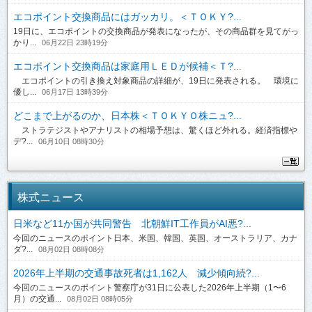
エコポイント交換商品にはガッカリ。＜ＴＯＫＹ?...
19日に、エコポイントの交換商品が発表になったが、その商品群を見てがっ
かり...
06月22日 23時19分
エコポイント交換商品は家庭用ＬＥＤが候補＜Ｔ?...
エコポイントの引き換え対象商品の詳細が、19日に発表される。 環境に
優し...
06月17日 13時39分
どこまで上がるのか、日本株＜ＴＯＫＹＯ株ニュ?...
ストラテジストやアナリストの相場予想は、驚くほど外れる。経済指標や
デ?...
06月10日 08時30分
株式ニュース
日米など11か国が共同警告 北朝鮮IT工作員がAI悪?...
今回のニュースのポイント日本、米国、韓国、英国、オーストラリア、カナ
ダ?...
08月02日 08時08分
2026年上半期の交通事故死者は1,162人 減少傾向続?...
今回のニュースのポイント警察庁が31日に公表した2026年上半期（1〜6
月）の交通...
08月02日 08時05分