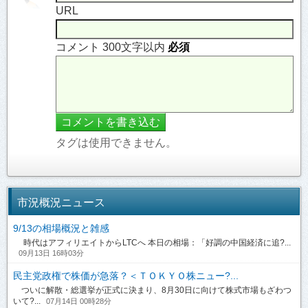
URL
コメント 300文字以内
必須
タグは使用できません。
市況概況ニュース
9/13の相場概況と雑感
時代はアフィリエイトからLTCへ 本日の相場：「好調の中国経済に追?...
09月13日 16時03分
民主党政権で株価が急落？＜ＴＯＫＹＯ株ニュー?...
ついに解散・総選挙が正式に決まり、8月30日に向けて株式市場もざわつ
いて?...
07月14日 00時28分