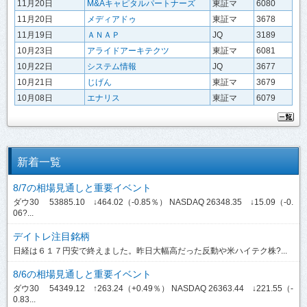
11月20日
M&Aキャピタルパートナーズ
東証マ
6080
11月20日
メディアドゥ
東証マ
3678
11月19日
ＡＮＡＰ
JQ
3189
10月23日
アライドアーキテクツ
東証マ
6081
10月22日
システム情報
JQ
3677
10月21日
じげん
東証マ
3679
10月08日
エナリス
東証マ
6079
新着一覧
8/7の相場見通しと重要イベント
ダウ30 53885.10 ↓464.02（-0.85％） NASDAQ 26348.35 ↓15.09（-0.
06?...
デイトレ注目銘柄
日経は６１７円安で終えました。昨日大幅高だった反動や米ハイテク株?...
8/6の相場見通しと重要イベント
ダウ30 54349.12 ↑263.24（+0.49％） NASDAQ 26363.44 ↓221.55（-
0.83...