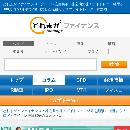
とれまがファイナンス - デイトレ注目銘柄 - 株之助の株！デイトレード結果を頻繁に公開するブログ
300万円を1年半で2億円にした元祖カリスマデイトレーダー株之助…
ウェブ
ニュース
画像
動画
知恵袋
ショッピング
ブログ
トップ
コラム
CFD
経済指標
IR動画
IPO
MT4
フィスコ
カブトモNet
とれまが
>
ファイナンス
>
株之助の株！デイトレード結果を頻繁に公開するブ
ログ
>
デイトレ注目銘柄のコメント1