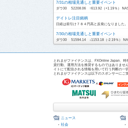
7/31の相場見通しと重要イベント
ダウ30 52208.06 ↑613.92（+1.19％） NASDA
デイトレ注目銘柄
日経は前引け７８４円高と反発になりました。ま
7/30の相場見通しと重要イベント
ダウ30 51594.14 ↓1153.18（-2.19％） NASD
とれまがファイナンスは、FXOnline Ja
資行動、運用方法を推奨するものではありませ
イトにて配信される情報を用いて行う判断の一
とれまがファイナンスは以下のスポンサーにご
ニュース
社会