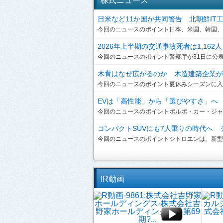
株式ニュース
日米など11か国が共同警告 北朝鮮IT工作員
今回のニュースのポイント日本、米国、韓国、英
2026年上半期の交通事故死者は1,162人
今回のニュースのポイント警察庁が31日に公表した
木育はなぜ広がるのか 木造建築企業が提
今回のニュースのポイント夏休みシーズンに入り
EVは「高性能」から「選びやすさ」へ ボ
今回のニュースのポイントボルボ・カー・ジャパンは、
コンパクトSUVにも7人乗りの時代へ シ
今回のニュースのポイントシトロエンは、新型「C3 A
IR動画