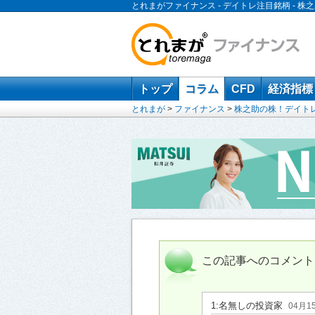
とれまがファイナンス - デイトレ注目銘柄 -
トップ
コラム
CFD
経済指標
とれまが
>
ファイナンス
>
株之助の株！デイト
この記事へのコメント
1:
名無しの投資家
04月1