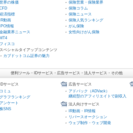
世界の株価
保険営業・保険業界
CFD
保険コラム
経済指標
保険ニュース
IR動画
保険人気ランキング
IPO情報
がん保険
金融業界ニュース
女性向けがん保険
MT4
フィスコ
スペシャルタイアップコンテンツ
カブドットコム証券の魅力
便利ツール・IDサービス・広告サービス・法人サービス・その他
IDサービス
広告サービス
コミュ
アドバック（ADVack）
継続型のアフィリエイトで副収入
グラフランキング
アンケート
法人向けサービス
株SNS
IR動画・IR情報
リバースオークション
ウェブ制作・ウェブ開発