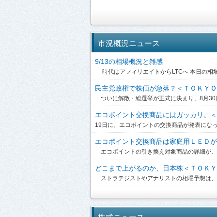
市況概況ニュース
9/13の相場概況と雑感
時代はアフィリエイトからLTCへ 本日の相場：
民主党政権で株価が急落？＜ＴＯＫＹＯ株
ついに解散・総選挙が正式に決まり、8月30日
エコポイント交換商品にはガッカリ。＜Ｔ
19日に、エコポイントの交換商品が発表になっ
エコポイント交換商品は家庭用ＬＥＤが候
エコポイントの引き換え対象商品の詳細が、19
どこまで上がるのか、日本株＜ＴＯＫＹＯ
ストラテジストやアナリストの相場予想は、驚