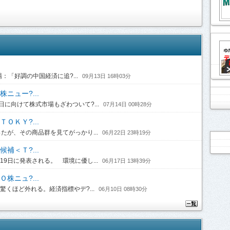
「好調の中国経済に追?...
09月13日 16時03分
ニュー?...
に向けて株式市場もざわついて?...
07月14日 00時28分
ＯＫＹ?...
たが、その商品群を見てがっかり...
06月22日 23時19分
補＜Ｔ?...
日に発表される。 環境に優し...
06月17日 13時39分
株ニュ?...
くほど外れる。経済指標やデ?...
06月10日 08時30分