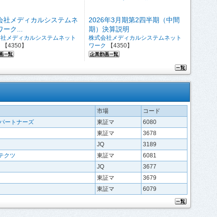
会社メディカルシステムネ
2026年3月期第2四半期（中間
ーク...
期）決算説明
会社メディカルシステムネット
株式会社メディカルシステムネット
ク
【4350】
ワーク
【4350】
市場
コード
ルパートナーズ
東証マ
6080
東証マ
3678
JQ
3189
テクツ
東証マ
6081
JQ
3677
東証マ
3679
東証マ
6079