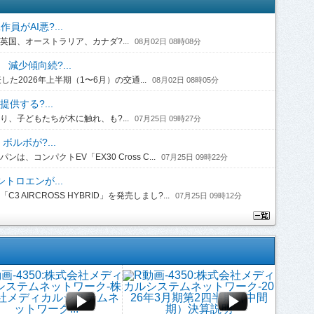
がAI悪?...
国、オーストラリア、カナダ?...
08月02日 08時08分
 減少傾向続?...
2026年上半期（1〜6月）の交通...
08月02日 08時05分
供する?...
、子どもたちが木に触れ、も?...
07月25日 09時27分
ルボが?...
コンパクトEV「EX30 Cross C...
07月25日 09時22分
トロエンが...
IRCROSS HYBRID」を発売しまし?...
07月25日 09時12分