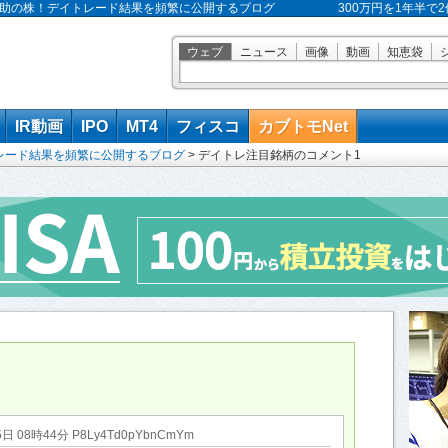
 株之助の株！デイトレード結果を頻繁に公開するブログ
300万円を1年半
ウェブ
ニュース
画像
動画
知恵袋
IR動画
IPO
MT4
フィスコ
カブトモNet
レード結果を頻繁に公開するブログ
>
デイトレ注目銘柄のコメント1
5日 08時44分 P8Ly4Td0pYbnCmYm