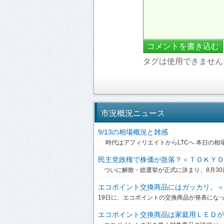
タグは使用できません
市況概況ニュース
9/13の相場概況と雑感
時代はアフィリエイトからLTCへ 本日の相場：
民主党政権で株価が急落？＜ＴＯＫＹＯ株
ついに解散・総選挙が正式に決まり、8月30日
エコポイント交換商品にはガッカリ。＜Ｔ
19日に、エコポイントの交換商品が発表になっ
エコポイント交換商品は家庭用ＬＥＤが候