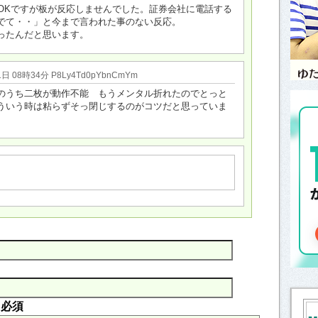
はOKですが板が反応しませんでした。証券会社に電話する
でて・・」と今まで言われた事のない反応。
ったんだと思います。
1日 08時34分 P8Ly4Td0pYbnCmYm
のうち二枚が動作不能 もうメンタル折れたのでとっと
ういう時は粘らずそっ閉じするのがコツだと思っていま
内
必須