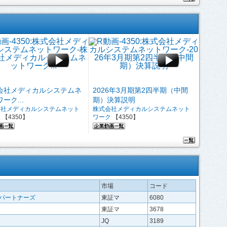
会社メディカルシステムネ
2026年3月期第2四半期（中間
ーク...
期）決算説明
会社メディカルシステムネット
株式会社メディカルシステムネット
ク
【4350】
ワーク
【4350】
市場
コード
ルパートナーズ
東証マ
6080
東証マ
3678
JQ
3189