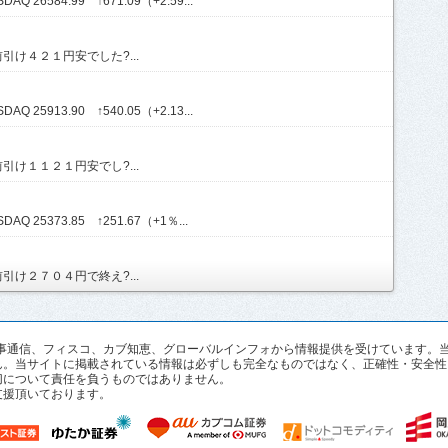
Q 26584.99 ↑671.09（+2.59...
け４２１円安でした?...
Q 25913.90 ↑540.05（+2.13...
け１１２１円安でし?...
AQ 25373.85 ↑251.67（+1％...
け２７０４円で終え?...
pan、時事通信、フィスコ、カブ知恵、グローバルインフォから情報提供を受けていま
ん。当サイトに掲載されている情報は必ずしも完全なものではなく、正確性・安全性
切について責任を負うものではありません。
支援頂いております。