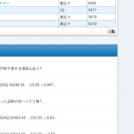
テクツ
東証マ
6081
JQ
3677
東証マ
3679
東証マ
6079
程下落する場面もあり?...
Q 26348.35 ↓15.09（-0.06?...
た反動や米ハイテク株?...
Q 26363.44 ↓221.55（-0.83...