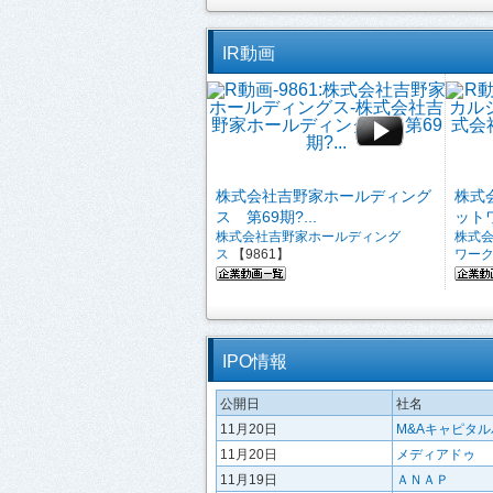
IR動画
株式会社吉野家ホールディング
株式
ス 第69期?...
ットワ
株式会社吉野家ホールディング
株式
ス
【9861】
ワー
IPO情報
公開日
社名
11月20日
M&Aキャピタ
11月20日
メディアドゥ
11月19日
ＡＮＡＰ