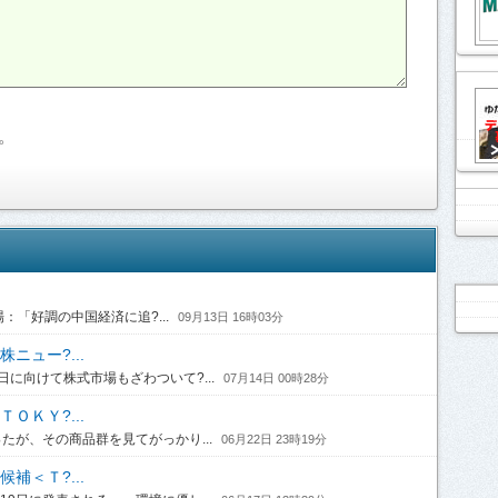
。
「好調の中国経済に追?...
09月13日 16時03分
ニュー?...
に向けて株式市場もざわついて?...
07月14日 00時28分
ＯＫＹ?...
たが、その商品群を見てがっかり...
06月22日 23時19分
補＜Ｔ?...