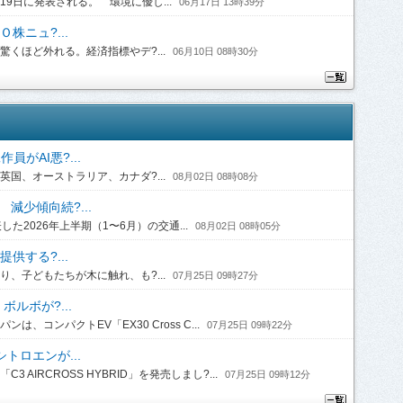
日に発表される。 環境に優し...
06月17日 13時39分
株ニュ?...
くほど外れる。経済指標やデ?...
06月10日 08時30分
がAI悪?...
国、オーストラリア、カナダ?...
08月02日 08時08分
 減少傾向続?...
2026年上半期（1〜6月）の交通...
08月02日 08時05分
供する?...
、子どもたちが木に触れ、も?...
07月25日 09時27分
ルボが?...
コンパクトEV「EX30 Cross C...
07月25日 09時22分
トロエンが...
IRCROSS HYBRID」を発売しまし?...
07月25日 09時12分