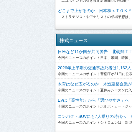
エコポイントの引き換え対象商品の詳細が、19
どこまで上がるのか、日本株＜ＴＯＫＹＯ
ストラテジストやアナリストの相場予想は、驚
株式ニュース
日米など11か国が共同警告 北朝鮮IT工作員
今回のニュースのポイント日本、米国、韓国、英
2026年上半期の交通事故死者は1,162人
今回のニュースのポイント警察庁が31日に公表した
木育はなぜ広がるのか 木造建築企業が提
今回のニュースのポイント夏休みシーズンに入り
EVは「高性能」から「選びやすさ」へ ボ
今回のニュースのポイントボルボ・カー・ジャパンは、
コンパクトSUVにも7人乗りの時代へ シ
今回のニュースのポイントシトロエンは、新型「C3 A