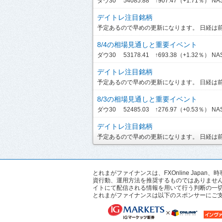
ダウ30 54085.88 ↑907.47（+1.71％） NASDA
デイトレ注目銘柄
予定あるので早めの更新になります。 日経は前引
8/4の相場見通しと重要イベント
ダウ30 53178.41 ↑693.38（+1.32％） NASDA
デイトレ注目銘柄
予定あるので早めの更新になります。 日経は前引
8/3の相場見通しと重要イベント
ダウ30 52485.03 ↑276.97（+0.53％） NASD
デイトレ注目銘柄
予定あるので早めの更新になります。 日経は前引
とれまがファイナンスは、FXOnline Ja
資行動、運用方法を推奨するものではありませ
イトにて配信される情報を用いて行う判断の一
とれまがファイナンスは以下のスポンサーにご