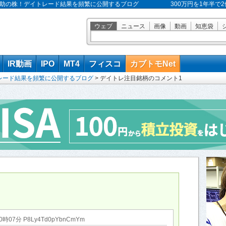
 株之助の株！デイトレード結果を頻繁に公開するブログ
300万円を1年半
ウェブ
ニュース
画像
動画
知恵袋
IR動画
IPO
MT4
フィスコ
カブトモNet
レード結果を頻繁に公開するブログ
>
デイトレ注目銘柄のコメント1
0時07分 P8Ly4Td0pYbnCmYm