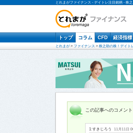
とれまがファイナンス - デイトレ注目銘柄 -
トップ
コラム
CFD
経済指標
とれまが
>
ファイナンス
>
株之助の株！デイト
この記事へのコメント
1:
すきじろう
11月11日 0