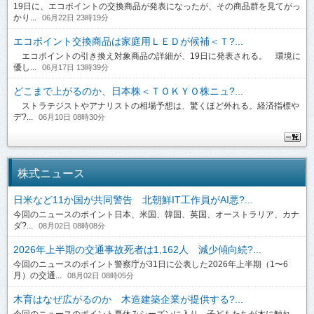
19日に、エコポイントの交換商品が発表になったが、その商品群を見てがっ
かり...
06月22日 23時19分
エコポイント交換商品は家庭用ＬＥＤが候補＜Ｔ?...
エコポイントの引き換え対象商品の詳細が、19日に発表される。 環境に
優し...
06月17日 13時39分
どこまで上がるのか、日本株＜ＴＯＫＹＯ株ニュ?...
ストラテジストやアナリストの相場予想は、驚くほど外れる。経済指標や
デ?...
06月10日 08時30分
株式ニュース
日米など11か国が共同警告 北朝鮮IT工作員がAI悪?...
今回のニュースのポイント日本、米国、韓国、英国、オーストラリア、カナ
ダ?...
08月02日 08時08分
2026年上半期の交通事故死者は1,162人 減少傾向続?...
今回のニュースのポイント警察庁が31日に公表した2026年上半期（1〜6
月）の交通...
08月02日 08時05分
木育はなぜ広がるのか 木造建築企業が提供する?...