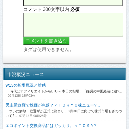
コメント 300文字以内
必須
タグは使用できません。
市況概況ニュース
9/13の相場概況と雑感
時代はアフィリエイトからLTCへ 本日の相場：「好調の中国経済に追?...
09月13日 16時03分
民主党政権で株価が急落？＜ＴＯＫＹＯ株ニュー?...
ついに解散・総選挙が正式に決まり、8月30日に向けて株式市場もざわつ
いて?...
07月14日 00時28分
エコポイント交換商品にはガッカリ。＜ＴＯＫＹ?...