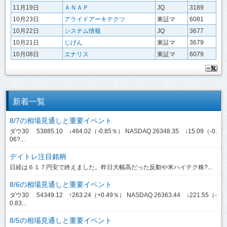
11月19日
ＡＮＡＰ
JQ
3189
10月23日
アライドアーキテクツ
東証マ
6081
10月22日
システム情報
JQ
3677
10月21日
じげん
東証マ
3679
10月08日
エナリス
東証マ
6079
新着一覧
8/7の相場見通しと重要イベント
ダウ30 53885.10 ↓464.02（-0.85％） NASDAQ 26348.35 ↓15.09（-0.
06?...
デイトレ注目銘柄
日経は６１７円安で終えました。昨日大幅高だった反動や米ハイテク株?...
8/6の相場見通しと重要イベント
ダウ30 54349.12 ↑263.24（+0.49％） NASDAQ 26363.44 ↓221.55（-
0.83...
8/5の相場見通しと重要イベント