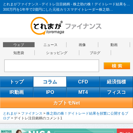
とれまがファイナンス - デイトレ注目銘柄 - 株之助の株！デイトレード結果を頻繁に公開するブログ
300万円を1年半で2億円にした元祖カリスマデイトレーダー株之助…
ウェブ
ニュース
画像
動画
知恵袋
ショッピング
ブログ
トップ
コラム
CFD
経済指標
IR動画
IPO
MT4
フィスコ
カブトモNet
とれまが
>
ファイナンス
>
株之助の株！デイトレード結果を頻繁に公開するブ
ログ
>
デイトレ注目銘柄のコメント1