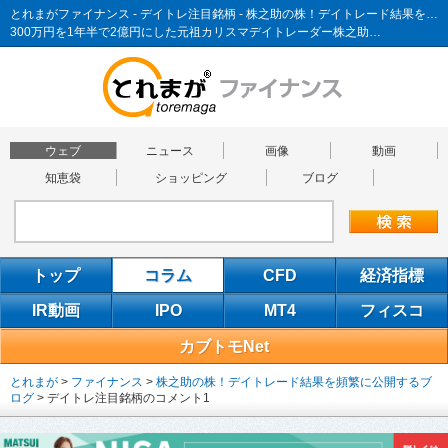
とれまがファイナンス - デイトレ注目銘柄 - 株之助の株！デイトレード結果を頻繁に公開するブログ
300万円を1年半で2億円にした元祖カリスマデイトレーダー株之助…
ウェブ
ニュース
画像
動画
知恵袋
ショッピング
ブログ
トップ
コラム
CFD
経済指標
IR動画
IPO
MT4
フィスコ
カブトモNet
とれまが
>
ファイナンス
>
株之助の株！デイトレード結果を頻繁に公開するブ
ログ
>
デイトレ注目銘柄のコメント1