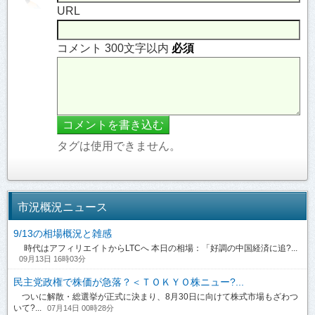
URL
コメント 300文字以内
必須
タグは使用できません。
市況概況ニュース
9/13の相場概況と雑感
時代はアフィリエイトからLTCへ 本日の相場：「好調の中国経済に追?...
09月13日 16時03分
民主党政権で株価が急落？＜ＴＯＫＹＯ株ニュー?...
ついに解散・総選挙が正式に決まり、8月30日に向けて株式市場もざわつ
いて?...
07月14日 00時28分