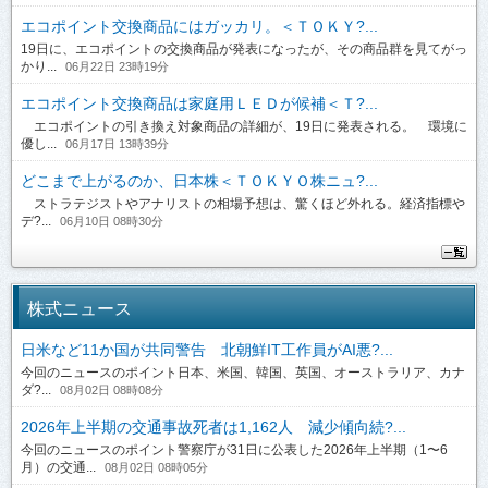
エコポイント交換商品にはガッカリ。＜ＴＯＫＹ?...
19日に、エコポイントの交換商品が発表になったが、その商品群を見てがっ
かり...
06月22日 23時19分
エコポイント交換商品は家庭用ＬＥＤが候補＜Ｔ?...
エコポイントの引き換え対象商品の詳細が、19日に発表される。 環境に
優し...
06月17日 13時39分
どこまで上がるのか、日本株＜ＴＯＫＹＯ株ニュ?...
ストラテジストやアナリストの相場予想は、驚くほど外れる。経済指標や
デ?...
06月10日 08時30分
株式ニュース
日米など11か国が共同警告 北朝鮮IT工作員がAI悪?...
今回のニュースのポイント日本、米国、韓国、英国、オーストラリア、カナ
ダ?...
08月02日 08時08分
2026年上半期の交通事故死者は1,162人 減少傾向続?...
今回のニュースのポイント警察庁が31日に公表した2026年上半期（1〜6
月）の交通...
08月02日 08時05分