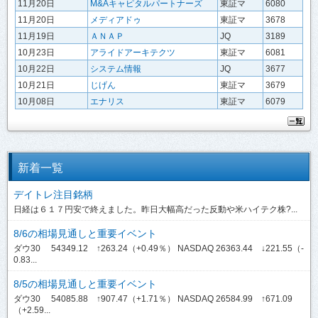
11月20日
M&Aキャピタルパートナーズ
東証マ
6080
11月20日
メディアドゥ
東証マ
3678
11月19日
ＡＮＡＰ
JQ
3189
10月23日
アライドアーキテクツ
東証マ
6081
10月22日
システム情報
JQ
3677
10月21日
じげん
東証マ
3679
10月08日
エナリス
東証マ
6079
新着一覧
デイトレ注目銘柄
日経は６１７円安で終えました。昨日大幅高だった反動や米ハイテク株?...
8/6の相場見通しと重要イベント
ダウ30 54349.12 ↑263.24（+0.49％） NASDAQ 26363.44 ↓221.55（-
0.83...
8/5の相場見通しと重要イベント
ダウ30 54085.88 ↑907.47（+1.71％） NASDAQ 26584.99 ↑671.09
（+2.59...