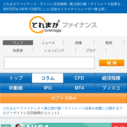
とれまがファイナンス - デイトレ注目銘柄 - 株之助の株！デイトレード結果を頻繁に公開するブログ
300万円を1年半で2億円にした元祖カリスマデイトレーダー株之助…
ウェブ
ニュース
画像
動画
知恵袋
ショッピング
ブログ
トップ
コラム
CFD
経済指標
IR動画
IPO
MT4
フィスコ
カブトモNet
とれまが
>
ファイナンス
>
株之助の株！デイトレード結果を頻繁に公開するブ
ログ
>
デイトレ注目銘柄のコメント1