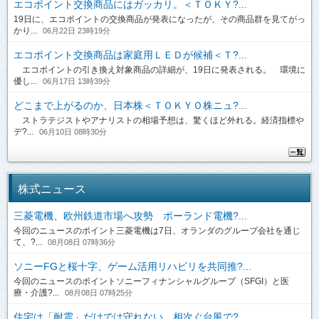
エコポイント交換商品にはガッカリ。＜ＴＯＫＹ?...
19日に、エコポイントの交換商品が発表になったが、その商品群を見てがっ
かり...
06月22日 23時19分
エコポイント交換商品は家庭用ＬＥＤが候補＜Ｔ?...
エコポイントの引き換え対象商品の詳細が、19日に発表される。 環境に
優し...
06月17日 13時39分
どこまで上がるのか、日本株＜ＴＯＫＹＯ株ニュ?...
ストラテジストやアナリストの相場予想は、驚くほど外れる。経済指標や
デ?...
06月10日 08時30分
株式ニュース
三菱電機、欧州鉄道市場へ攻勢 ポーランド電機?...
今回のニュースのポイント三菱電機は7日、オランダのグループ会社を通じ
て、?...
08月08日 07時36分
ソニーFGと桜十字、ゲーム活用リハビリを共同推?...
今回のニュースのポイントソニーフィナンシャルグループ（SFGI）と医
療・介護?...
08月08日 07時25分
住宅は「耐震」だけでは守れない 相次ぐ台風で?...