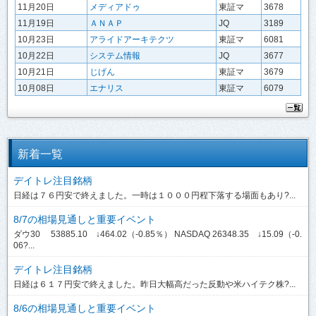
11月20日
メディアドゥ
東証マ
3678
11月19日
ＡＮＡＰ
JQ
3189
10月23日
アライドアーキテクツ
東証マ
6081
10月22日
システム情報
JQ
3677
10月21日
じげん
東証マ
3679
10月08日
エナリス
東証マ
6079
新着一覧
デイトレ注目銘柄
日経は７６円安で終えました。一時は１０００円程下落する場面もあり?...
8/7の相場見通しと重要イベント
ダウ30 53885.10 ↓464.02（-0.85％） NASDAQ 26348.35 ↓15.09（-0.
06?...
デイトレ注目銘柄
日経は６１７円安で終えました。昨日大幅高だった反動や米ハイテク株?...
8/6の相場見通しと重要イベント