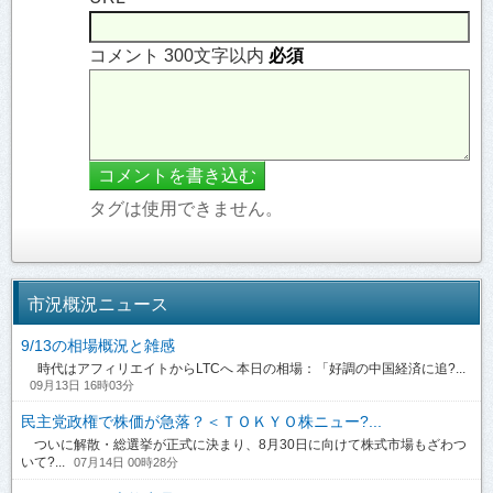
コメント 300文字以内
必須
タグは使用できません。
市況概況ニュース
9/13の相場概況と雑感
時代はアフィリエイトからLTCへ 本日の相場：「好調の中国経済に追?...
09月13日 16時03分
民主党政権で株価が急落？＜ＴＯＫＹＯ株ニュー?...
ついに解散・総選挙が正式に決まり、8月30日に向けて株式市場もざわつ
いて?...
07月14日 00時28分