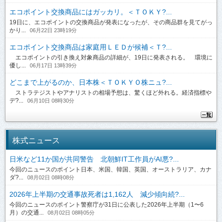
エコポイント交換商品にはガッカリ。＜ＴＯＫＹ?...
19日に、エコポイントの交換商品が発表になったが、その商品群を見てがっ
かり...
06月22日 23時19分
エコポイント交換商品は家庭用ＬＥＤが候補＜Ｔ?...
エコポイントの引き換え対象商品の詳細が、19日に発表される。 環境に
優し...
06月17日 13時39分
どこまで上がるのか、日本株＜ＴＯＫＹＯ株ニュ?...
ストラテジストやアナリストの相場予想は、驚くほど外れる。経済指標や
デ?...
06月10日 08時30分
株式ニュース
日米など11か国が共同警告 北朝鮮IT工作員がAI悪?...
今回のニュースのポイント日本、米国、韓国、英国、オーストラリア、カナ
ダ?...
08月02日 08時08分
2026年上半期の交通事故死者は1,162人 減少傾向続?...
今回のニュースのポイント警察庁が31日に公表した2026年上半期（1〜6
月）の交通...
08月02日 08時05分