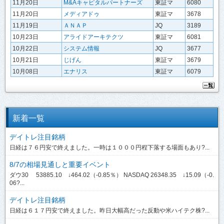
11月20日
M&Aキャピタルパートナーズ
東証マ
6080
11月20日
メディアドゥ
東証マ
3678
11月19日
ＡＮＡＰ
JQ
3189
10月23日
アライドアーキテクツ
東証マ
6081
10月22日
システム情報
JQ
3677
10月21日
じげん
東証マ
3679
10月08日
エナリス
東証マ
6079
新着一覧
デイトレ注目銘柄
日経は７６円安で終えました。一時は１０００円程下落する場面もあり?...
8/7の相場見通しと重要イベント
ダウ30 53885.10 ↓464.02（-0.85％） NASDAQ 26348.35 ↓15.09（-0.
06?...
デイトレ注目銘柄
日経は６１７円安で終えました。昨日大幅高だった反動や米ハイテク株?...