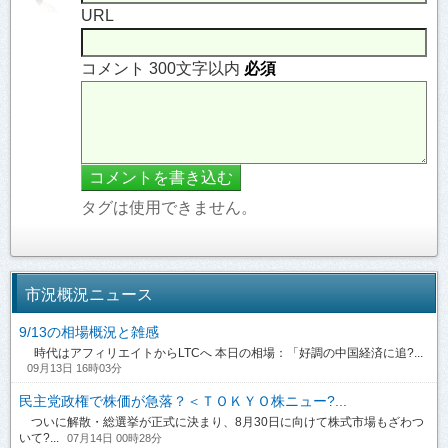
URL
コメント 300文字以内
必須
タグは使用できません。
市況概況ニュース
9/13の相場概況と雑感
時代はアフィリエイトからLTCへ 本日の相場：「好調の中国経済に追?...
09月13日 16時03分
民主党政権で株価が急落？＜ＴＯＫＹＯ株ニュー?...
ついに解散・総選挙が正式に決まり、8月30日に向けて株式市場もざわつ
いて?...
07月14日 00時28分