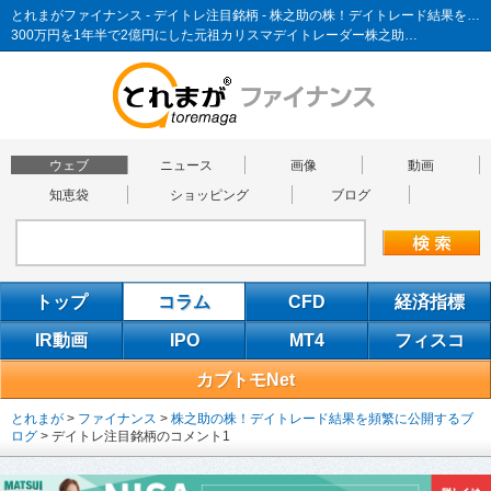
とれまがファイナンス - デイトレ注目銘柄 - 株之助の株！デイトレード結果を頻繁に公開するブログ
300万円を1年半で2億円にした元祖カリスマデイトレーダー株之助…
ウェブ
ニュース
画像
動画
知恵袋
ショッピング
ブログ
トップ
コラム
CFD
経済指標
IR動画
IPO
MT4
フィスコ
カブトモNet
とれまが
>
ファイナンス
>
株之助の株！デイトレード結果を頻繁に公開するブ
ログ
>
デイトレ注目銘柄のコメント1