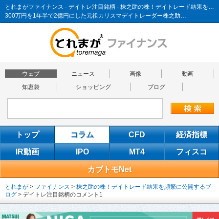
とれまがファイナンス - デイトレ注目銘柄 - 株之助の株！デイトレード結果を頻繁に公開するブログ
300万円を1年半で2億円にした元祖カリスマデイトレーダー株之助…
ウェブ
ニュース
画像
動画
知恵袋
ショッピング
ブログ
トップ
コラム
CFD
経済指標
IR動画
IPO
MT4
フィスコ
カブトモNet
とれまが
>
ファイナンス
>
株之助の株！デイトレード結果を頻繁に公開するブ
ログ
>
デイトレ注目銘柄のコメント1