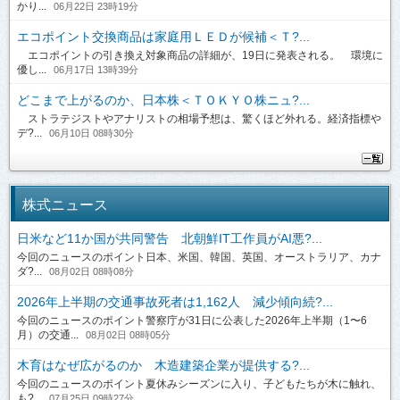
かり...
06月22日 23時19分
エコポイント交換商品は家庭用ＬＥＤが候補＜Ｔ?...
エコポイントの引き換え対象商品の詳細が、19日に発表される。 環境に
優し...
06月17日 13時39分
どこまで上がるのか、日本株＜ＴＯＫＹＯ株ニュ?...
ストラテジストやアナリストの相場予想は、驚くほど外れる。経済指標や
デ?...
06月10日 08時30分
株式ニュース
日米など11か国が共同警告 北朝鮮IT工作員がAI悪?...
今回のニュースのポイント日本、米国、韓国、英国、オーストラリア、カナ
ダ?...
08月02日 08時08分
2026年上半期の交通事故死者は1,162人 減少傾向続?...
今回のニュースのポイント警察庁が31日に公表した2026年上半期（1〜6
月）の交通...
08月02日 08時05分
木育はなぜ広がるのか 木造建築企業が提供する?...
今回のニュースのポイント夏休みシーズンに入り、子どもたちが木に触れ、
も?...
07月25日 09時27分