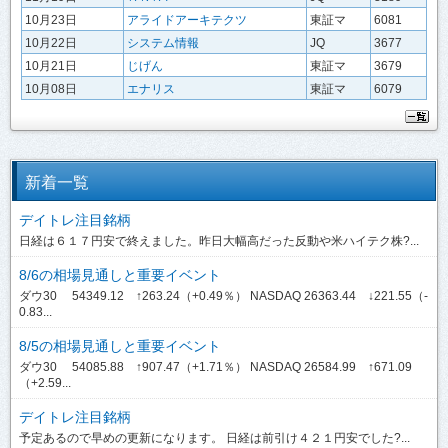
10月23日
アライドアーキテクツ
東証マ
6081
10月22日
システム情報
JQ
3677
10月21日
じげん
東証マ
3679
10月08日
エナリス
東証マ
6079
新着一覧
デイトレ注目銘柄
日経は６１７円安で終えました。昨日大幅高だった反動や米ハイテク株?...
8/6の相場見通しと重要イベント
ダウ30 54349.12 ↑263.24（+0.49％） NASDAQ 26363.44 ↓221.55（-
0.83...
8/5の相場見通しと重要イベント
ダウ30 54085.88 ↑907.47（+1.71％） NASDAQ 26584.99 ↑671.09
（+2.59...
デイトレ注目銘柄
予定あるので早めの更新になります。 日経は前引け４２１円安でした?...