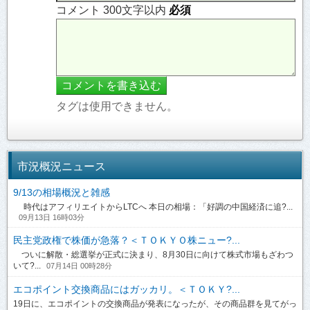
コメント 300文字以内
必須
タグは使用できません。
市況概況ニュース
9/13の相場概況と雑感
時代はアフィリエイトからLTCへ 本日の相場：「好調の中国経済に追?...
09月13日 16時03分
民主党政権で株価が急落？＜ＴＯＫＹＯ株ニュー?...
ついに解散・総選挙が正式に決まり、8月30日に向けて株式市場もざわつ
いて?...
07月14日 00時28分
エコポイント交換商品にはガッカリ。＜ＴＯＫＹ?...
19日に、エコポイントの交換商品が発表になったが、その商品群を見てがっ