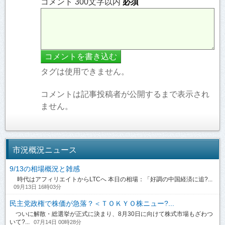
コメント 300文字以内
必須
タグは使用できません。
コメントは記事投稿者が公開するまで表示され
ません。
市況概況ニュース
9/13の相場概況と雑感
時代はアフィリエイトからLTCへ 本日の相場：「好調の中国経済に追?...
09月13日 16時03分
民主党政権で株価が急落？＜ＴＯＫＹＯ株ニュー?...
ついに解散・総選挙が正式に決まり、8月30日に向けて株式市場もざわつ
いて?...
07月14日 00時28分