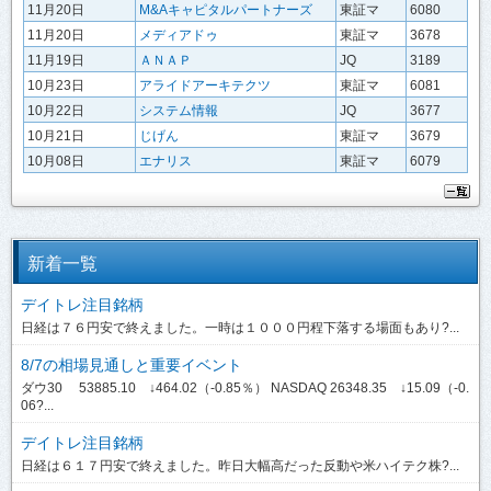
11月20日
M&Aキャピタルパートナーズ
東証マ
6080
11月20日
メディアドゥ
東証マ
3678
11月19日
ＡＮＡＰ
JQ
3189
10月23日
アライドアーキテクツ
東証マ
6081
10月22日
システム情報
JQ
3677
10月21日
じげん
東証マ
3679
10月08日
エナリス
東証マ
6079
新着一覧
デイトレ注目銘柄
日経は７６円安で終えました。一時は１０００円程下落する場面もあり?...
8/7の相場見通しと重要イベント
ダウ30 53885.10 ↓464.02（-0.85％） NASDAQ 26348.35 ↓15.09（-0.
06?...
デイトレ注目銘柄
日経は６１７円安で終えました。昨日大幅高だった反動や米ハイテク株?...