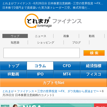
とれまがファイナンス - 6月26日分 日本株要注意銘柄 - 三空の世界投資 〜FX、ダウ先物から原油まで〜
日本株で2億円まで資産築いた実力派トレーダー三空。株式市場だ…
ウェブ
ニュース
画像
動画
知恵袋
ショッピング
ブログ
トップ
コラム
CFD
経済指標
IR動画
IPO
MT4
フィスコ
カブトモNet
とれまが
>
ファイナンス
>
三空の世界投資 〜FX、ダウ先物から原油まで〜
>
6
月26日分 日本株要注意銘柄のコメント1