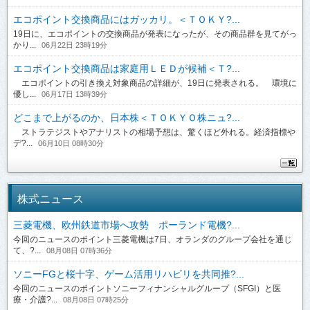
エコポイント交換商品にはガッカリ。＜ＴＯＫＹ?...
19日に、エコポイントの交換商品が発表になったが、その商品群を見てがっ
かり...
06月22日 23時19分
エコポイント交換商品は家庭用ＬＥＤが候補＜Ｔ?...
エコポイントの引き換え対象商品の詳細が、19日に発表される。 環境に
優し...
06月17日 13時39分
どこまで上がるのか、日本株＜ＴＯＫＹＯ株ニュ?...
ストラテジストやアナリストの相場予想は、驚くほど外れる。経済指標や
デ?...
06月10日 08時30分
株式ニュース
三菱電機、欧州鉄道市場へ攻勢 ポーランド電機?...
今回のニュースのポイント三菱電機は7日、オランダのグループ会社を通じ
て、?...
08月08日 07時36分
ソニーFGと桜十字、ゲーム活用リハビリを共同推?...
今回のニュースのポイントソニーフィナンシャルグループ（SFGI）と医
療・介護?...
08月08日 07時25分