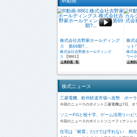
IR動画
株式会社吉野家ホールディング
株式
ス 第69期?...
ットワ
株式会社吉野家ホールディング
株式
ス
【9861】
ワー
株式ニュース
三菱電機、欧州鉄道市場へ攻勢 ポーラン
今回のニュースのポイント三菱電機は7日、オラ
ソニーFGと桜十字、ゲーム活用リハビリを
今回のニュースのポイントソニーフィナンシャルグ
住宅は「耐震」だけでは守れない 相次ぐ