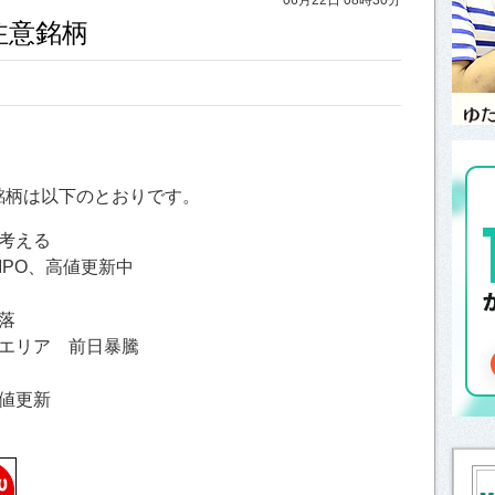
注意銘柄
。
銘柄は以下のとおりです。
を考える
IPO、高値更新中
落
イエリア 前日暴騰
高値更新