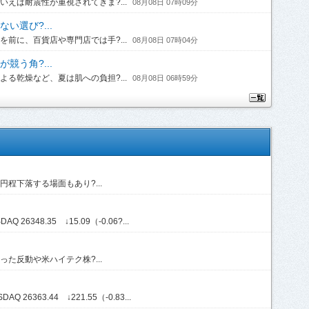
えば耐震性が重視されてきま?...
08月08日 07時09分
い選び?...
前に、百貨店や専門店では手?...
08月08日 07時04分
競う角?...
る乾燥など、夏は肌への負担?...
08月08日 06時59分
程下落する場面もあり?...
Q 26348.35 ↓15.09（-0.06?...
た反動や米ハイテク株?...
Q 26363.44 ↓221.55（-0.83...