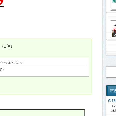
（1件）
Y8ZuMFKoG.L0L
です
市
9/
時代
「好調