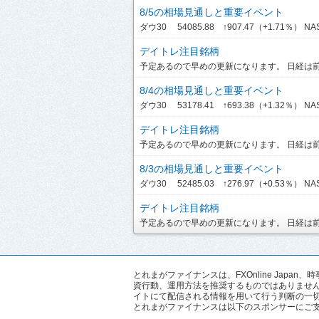
8/5の相場見通しと重要イベント
ダウ30 54085.88 ↑907.47（+1.71％） NASDA
デイトレ注目銘柄
予定あるので早めの更新になります。 日経は前引
8/4の相場見通しと重要イベント
ダウ30 53178.41 ↑693.38（+1.32％） NASDA
デイトレ注目銘柄
予定あるので早めの更新になります。 日経は前引
8/3の相場見通しと重要イベント
ダウ30 52485.03 ↑276.97（+0.53％） NASD
デイトレ注目銘柄
予定あるので早めの更新になります。 日経は前引
とれまがファイナンスは、FXOnline Ja
資行動、運用方法を推奨するものではありませ
イトにて配信される情報を用いて行う判断の一
とれまがファイナンスは以下のスポンサーにご