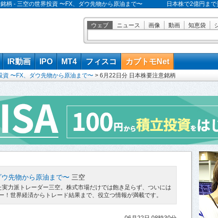
意銘柄 - 三空の世界投資 〜FX、ダウ先物から原油まで〜
日本株で2億円ま
ウェブ
ニュース
画像
動画
知恵袋
IR動画
IPO
MT4
フィスコ
カブトモNet
投資 〜FX、ダウ先物から原油まで〜
>
6月22日分 日本株要注意銘柄
ダウ先物から原油まで〜
三空
た実力派トレーダー三空。株式市場だけでは飽き足らず、ついには
ー！世界経済からトレード結果まで、役立つ情報が満載です。
06月22日 08時30分