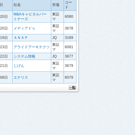
コー
日
社名
市場
ド
M&Aキャピタルパー
東証
月20日
6080
トナーズ
マ
東証
月20日
メディアドゥ
3678
マ
月19日
ＡＮＡＰ
JQ
3189
東証
月23日
アライドアーキテクツ
6081
マ
月22日
システム情報
JQ
3677
東証
月21日
じげん
3679
マ
東証
月08日
エナリス
6079
マ