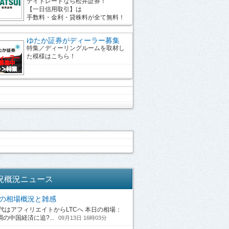
デイトレードなら松井証券！
【一日信用取引】は
手数料・金利・貸株料が全て無料！
ゆたか証券がディーラー募集
特集／ディーリングルームを取材し
た模様はこちら！
況概況ニュース
13の相場概況と雑感
はアフィリエイトからLTCへ 本日の相場：
の中国経済に追?...
09月13日 16時03分