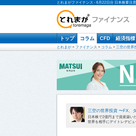
とれまがファイナンス - 6月22日分 日本株要注
トップ
コラム
CFD
経済指標
とれまが
>
ファイナンス
>
コラム
>
三空の世界
三空の世界投資 〜FX、
日本株で2億円まで資産築い
世界を相手にデイトレデビュ