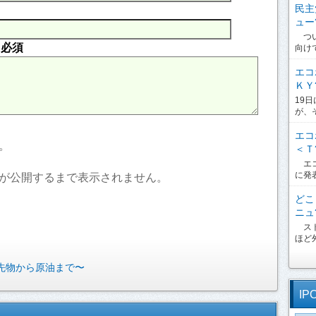
民主
ュー?
つい
内
必須
向け
エコ
ＫＹ?
19
が、
エコ
。
＜Ｔ?
エコ
に発
が公開するまで表示されません。
どこ
ニュ?
スト
ほど外
ウ先物から原油まで〜
IP