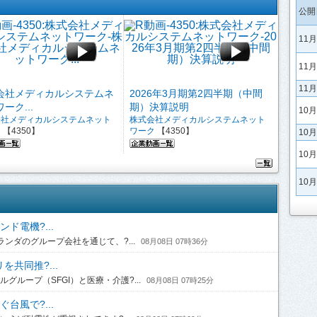
公開
11
11
11
会社メディカルシステムネ
2026年3月期第2四半期（中間
ーク...
期）決算説明
10
会社メディカルシステムネット
株式会社メディカルシステムネット
ク
【4350】
ワーク
【4350】
10
10
10
ド電機?...
ンダのグループ会社を通じて、?...
08月08日 07時36分
共同推?...
ループ（SFGI）と医療・介護?...
08月08日 07時25分
台風で?...