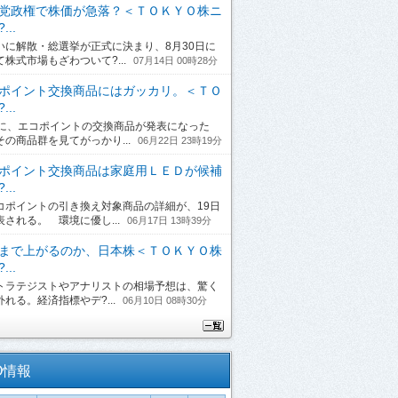
党政権で株価が急落？＜ＴＯＫＹＯ株ニ
...
に解散・総選挙が正式に決まり、8月30日に
て株式市場もざわついて?...
07月14日 00時28分
ポイント交換商品にはガッカリ。＜ＴＯ
...
日に、エコポイントの交換商品が発表になった
その商品群を見てがっかり...
06月22日 23時19分
ポイント交換商品は家庭用ＬＥＤが候補
...
ポイントの引き換え対象商品の詳細が、19日
表される。 環境に優し...
06月17日 13時39分
まで上がるのか、日本株＜ＴＯＫＹＯ株
...
ラテジストやアナリストの相場予想は、驚く
れる。経済指標やデ?...
06月10日 08時30分
O情報