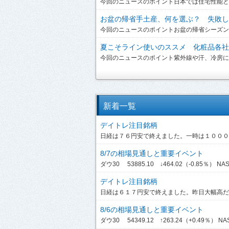
今回のニュースのポイント日本では住宅性能とい
お盆の帰省手土産、何を選ぶ？ 失敗しな
今回のニュースのポイントお盆の帰省シーズンを
夏こそライン使いのススメ 化粧品各社が
今回のニュースのポイント紫外線や汗、冷房によ
新着一覧
デイトレ注目銘柄
日経は７６円安で終えました。一時は１０００円
8/7の相場見通しと重要イベント
ダウ30 53885.10 ↓464.02（-0.85％） NASDA
デイトレ注目銘柄
日経は６１７円安で終えました。昨日大幅高だっ
8/6の相場見通しと重要イベント
ダウ30 54349.12 ↑263.24（+0.49％） NASDA