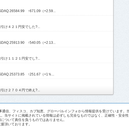
Q 26584.99 ↑671.09（+2.59...
け４２１円安でした?...
Q 25913.90 ↑540.05（+2.13...
け１１２１円安でし?...
AQ 25373.85 ↑251.67（+1％...
け２７０４円で終え?...
pan、時事通信、フィスコ、カブ知恵、グローバルインフォから情報提供を受けていま
ん。当サイトに掲載されている情報は必ずしも完全なものではなく、正確性・安全性
切について責任を負うものではありません。
支援頂いております。