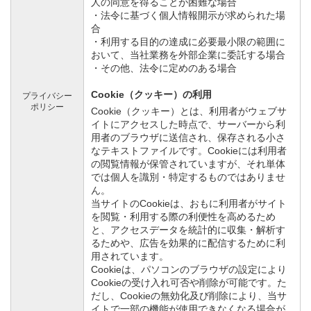
人の同意を得ることが困難な場合
・法令に基づく個人情報開示が求められた場
合
・利用する目的の達成に必要最小限の範囲に
おいて、当社業務を外部企業に委託する場合
・その他、法令に定めのある場合
Cookie（クッキー）の利用
プライバシー
ポリシー
Cookie（クッキー）とは、利用者がウェブサ
イトにアクセスした時点で、サーバーから利
用者のブラウザに送信され、保存される小さ
なテキストファイルです。Cookieには利用者
の閲覧情報が保管されていますが、それ単体
では個人を識別・特定するものではありませ
ん。
当サイトのCookieは、おもに利用者がサイト
を閲覧・利用する際の利便性を高めるため
と、アクセスデータを統計的に収集・解析す
るためや、広告を効果的に配信するために利
用されています。
Cookieは、パソコンのブラウザの設定により
Cookieの受け入れ可否や削除が可能です。た
だし、Cookieの無効化及び削除により、当サ
イトで一部の機能が使用できなくなる場合が