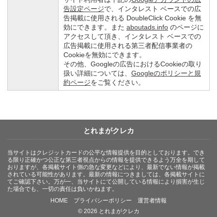
告設定ページ
で、インタレスト ベースでの広
告掲載に使用される DoubleClick Cookie を無
効にできます。また
aboutads.info
のページに
アクセスして頂き、インタレスト ベースでの
広告掲載に使用される第三者配信事業者の
Cookieを無効にできます。
その他、Googleの広告におけるCookieの取り
扱い詳細については、
Googleのポリシーと規
約ページ
をご覧ください。
とれまがクレカ
当サイトはクレジットカードの公平な情報提供を目的としております。でき
る限り正確かつ公正な第三者視点からの情報を提供できるよう万全を期して
おりますが、各掲載サイト側の急な変更などにより、最新でない情報が掲載
されている可能性があります。最新の情報につきましては、各掲載サイトに
てご確認下さい。万が一、当サイトにて公開している情報により損害が生じ
た場合でも、一切の責任は負いかねます。
HOME
プライバシーポリシー
運営者情報
© 2026 とれまがクレカ