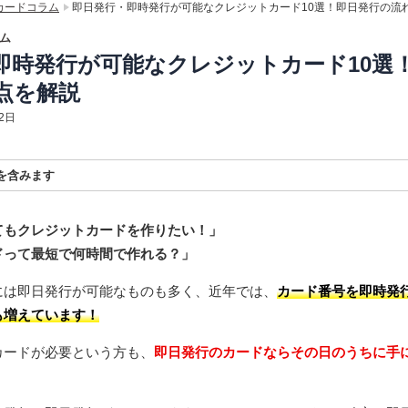
カードコラム
即日発行・即時発行が可能なクレジットカード10選！即日発行の流
ム
即時発行が可能なクレジットカード10選
点を解説
2日
を含みます
ィリエイトプログラムを利用して商品を紹介しています。当サイトを経由し
った場合、提供企業から報酬を受け取る場合があります。
てもクレジットカードを作りたい！」
ドって最短で何時間で作れる？」
には即日発行が可能なものも多く、近年では、
カード番号を即時発
も増えています！
カードが必要という方も、
即日発行のカードならその日のうちに手