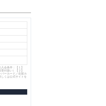
の入会条件：【１】
翌日受付扱い）【２】
ンバーカード／在留カ
詳しくは公式サイトを