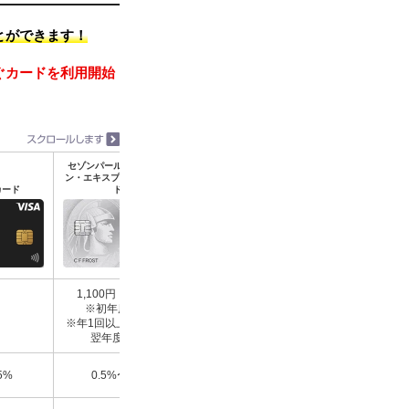
とができます！
ぐカードを利用開始
セゾンパール・アメリカ
ン・エキスプレス®・カー
イオンカード（WAON一体
カード
ド
型）
JCBゴールド
1,100円（税込）
※初年度無料
初年度無料、2年
無料
※年1回以上の利用で
降11,000円（税
翌年度無料
0.5%〜10%
5%
0.5%〜2%
0.5%〜1%
※