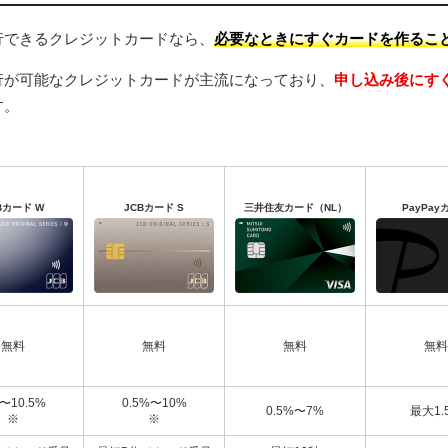
の発行
ジットカードは作りやすい？
行できるクレジットカードなら、
必要なときにすぐカードを作るこ
のクレジットカードに在籍確認はある？
行が可能なクレジットカードが主流になっており、
申し込み後にす
のクレジットカードの審査に通過するコツ
す。
トカードを即日発行するために必要なもの
点やチェックポイント
を確認する
可能なカードカウンターをチェック
Bカード W
JCBカード S
三井住友カード（NL）
PayPay
に必要な本人確認書類をチェック
は即日発行の最低条件
選択肢が限られる点には注意が必要
発行のカードなら今すぐ使えて便利！
無料
無料
無料
無料
は甘い？
がない？
〜10.5%
0.5%〜10%
確認はある？
0.5%〜7%
最大1.
※
※
でも受け取りできる？