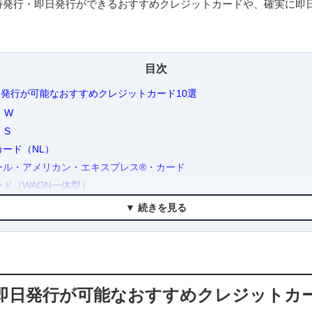
時発行・即日発行ができるおすすめクレジットカードや、確実に即
。
目次
発行が可能なおすすめクレジットカード10選
 W
 S
ード（NL）
ル・アメリカン・エキスプレス®・カード
ド（WAON一体型）
ルド
▼ 続きを見る
チナ
ード ゴールド（NL）
方法は3種類！即日発行と即時発行の違い
号の即時発行
即日発行が可能なおすすめクレジットカー
取り