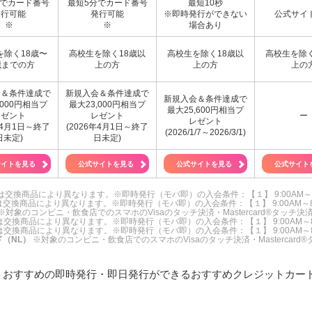
分でカード番号
最短5分でカード番号
最短10秒
でも即日発行できる？
発行可能
発行可能
※即時発行ができない
公式サイ
発行したらキャッシングも利用できる？
※
※
場合あり
を除く18歳〜
高校生を除く18歳以
高校生を除く18歳以
高校生を除く
歳までの方
上の方
上の方
上の
会＆条件達成で
新規入会＆条件達成で
新規入会＆条件達成で
,000円相当プ
最大23,000円相当プ
最大25,600円相当プ
レゼント
レゼント
ー
レゼント
年4月1日～終了
(2026年4月1日～終了
(2026/1/7～2026/3/1)
日未定)
日未定)
サイトを見る
公式サイトを見る
公式サイトを見る
公式サイト
は交換商品により異なります。※即時発行（モバ即）の入会条件：【１】 9:00A
交換商品により異なります。※即時発行（モバ即）の入会条件：【１】 9:00A
※対象のコンビニ・飲食店でのスマホのVisaのタッチ決済・Mastercard®
は交換商品により異なります。※即時発行（モバ即）の入会条件：【１】 9:00A
は交換商品により異なります。※即時発行（モバ即）の入会条件：【１】 9:00A
ド（NL）
※対象のコンビニ・飲食店でのスマホのVisaのタッチ決済・Master
トおすすめの即時発行・即日発行ができるおすすめクレジットカード