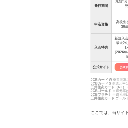
最短5
Q：学生
6.5
発行期間
Q：即日
6.6
高校生
申込資格
39
新規入
最大24
入会特典
(2026
公式サイト
公式
JCBカード W
※還元率
JCBカード S
※還元率は
三井住友カード（NL）
JCBゴールド
※還元率
JCBプラチナ
※還元率
三井住友カード ゴール
ここでは、当サイ