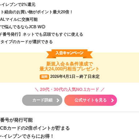
ン-イレブンで2%還元
ト経由のお買い物がポイント最大20倍！
JALマイルに交換可能
で悩んでるならJCB W◎
ド番号発行】ネットでも店頭でもすぐに使える
スタイプのカードが選択できる
新規入会＆条件達成で
最大24,000円相当プレゼント
2026年4月1日～終了日未定
期間
＼
20代・30代の人気NO.1カード
／
カード詳細
公式サイトを見る
ド番号が発行可能
CBカードの2倍ポイントが貯まる
ブン-イレブンでさらにお得！