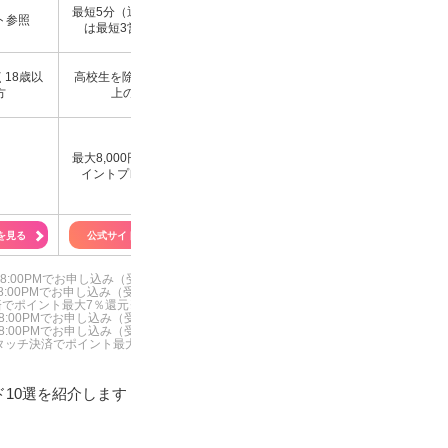
最短5分でカード
最短5分（通常カード
ト参照
1〜2週間程度
発行可能
は最短3営業日）
※
学生を除く20歳
18歳以
高校生を除く18歳以
高校生を除く18歳以
で安定した収入の
方
上の方
上の方
方
新規入会＆条件達
新規入会・利用で最大
最大58,100円相
最大8,000円相当のポ
5,000WAON POINTプ
レゼント
イントプレゼント
レゼント
(2026年4月1日
日未定)
を見る
公式サイトを見る
公式サイトを見る
公式サイトを見
M～8:00PMでお申し込み（受付時間を過ぎた場合は、翌日受付扱い）【２】 顔
M～8:00PMでお申し込み（受付時間を過ぎた場合は、翌日受付扱い）【２】 顔
タッチ決済でポイント最大7％還元※最大7％内訳（通常ポイント0.5％+スマホのタ
M～8:00PMでお申し込み（受付時間を過ぎた場合は、翌日受付扱い）【２】 顔
M～8:00PMでお申し込み（受付時間を過ぎた場合は、翌日受付扱い）【２】 顔
card®タッチ決済でポイント最大7％還元※最大7％内訳（通常ポイント0.5％+
10選を紹介します