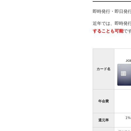
仮カード
2.3
即日発行のクレ
3
即時発行・即日発
即日発行
3.1
近年では、即時発
即日発行
3.2
することも可能
で
クレジッ
3.3
即日発行の注意
4
申込時間
4.1
即日発行
4.2
JC
即日発行
4.3
カード名
審査通過
4.4
カードの
4.5
即時発行・即日
5
Q&A
6
年会費
Q：審査
6.1
Q：審査
6.2
1%
Q：在籍
6.3
還元率
Q：土日
6.4