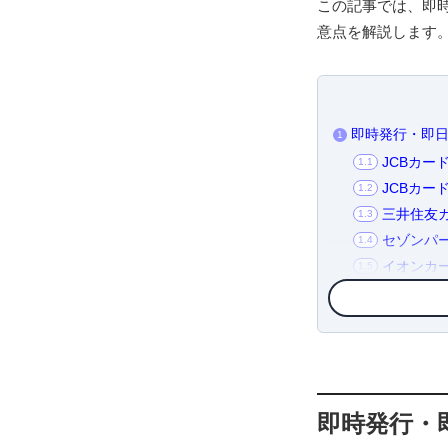
この記事では、即
意点を解説します
即時発行・即日
1
JCBカード
1.1
JCBカード
1.2
三井住友カ
1.3
セゾンパー
1.4
イオンカー
1.5
JCBゴー
1.6
JCBプラ
1.7
三井住友カ
1.8
即日発行の申込
2
カード番
2.1
即時発行・
店頭受け
2.2