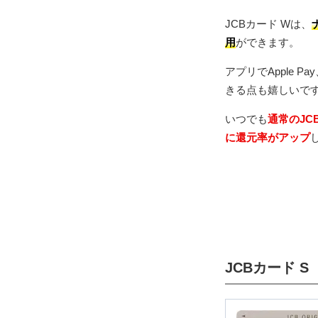
JCBカード Wは、
用
ができます。
アプリでApple 
きる点も嬉しいで
いつでも
通常のJC
に還元率がアップ
JCBカード S