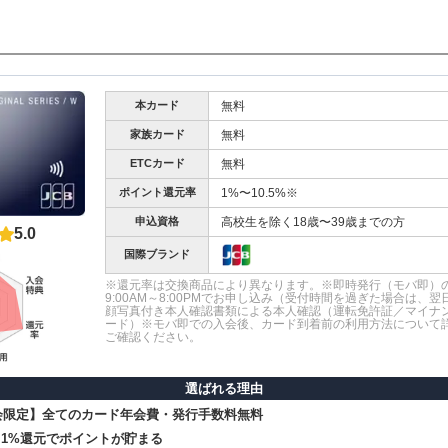
本カード
無料
家族カード
無料
ETCカード
無料
ポイント還元率
1%〜10.5%※
申込資格
高校生を除く18歳〜39歳までの方
5.0
国際ブランド
※還元率は交換商品により異なります。※即時発行（モバ即）
9:00AM～8:00PMでお申し込み（受付時間を過ぎた場合は、
顔写真付き本人確認書類による本人確認（運転免許証／マイナ
ード）※モバ即での入会後、カード到着前の利用方法について
ご確認ください。
選ばれる理由
入会限定】全てのカード年会費・発行手数料無料
1%還元でポイントが貯まる