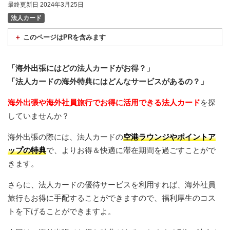
最終更新日 2024年3月25日
法人カード
このページはPRを含みます
当サイトでは、アフィリエイトプログラムを利用して商品を紹介し
ています。当サイトを経由してサービスの申し込みや商品の購入が
「海外出張にはどの法人カードがお得？」
あった場合、提供企業から報酬を受け取る場合があります。
「法人カードの海外特典にはどんなサービスがあるの？」
海外出張や海外社員旅行でお得に活用できる法人カード
を探
していませんか？
海外出張の際には、法人カードの
空港ラウンジやポイントア
ップの特典
で、よりお得＆快適に滞在期間を過ごすことがで
きます。
さらに、法人カードの優待サービスを利用すれば、海外社員
旅行もお得に手配することができますので、福利厚生のコス
トを下げることができますよ。