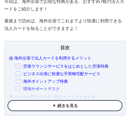
今回は、海外出張でお得な特典がある、おすすめ7枚の法人カ
ードをご紹介します！
最後まで読めば、海外出張でこれまでより快適に利用できる
法人カードを知ることができますよ！
目次
海外出張で法人カードを利用するメリット
1
空港ラウンジサービスをはじめとした空港特典
1.1
ビジネス出張に快適な手荷物宅配サービス
1.2
海外ポイントアップ特典
1.3
現地サポートデスク
1.4
マイルの貯まりやすい法人カードがおすすめ
2
海外出張用の法人カードは旅行傷害保険にも注目しよう
3
▼ 続きを見る
航空便遅延保険は利用頻度が意外と高い
3.1
クレジットカードのツアーデスクで社員旅行もおトク
4
海外出張の多い法人はプライオリティパス付きのクレカを
5