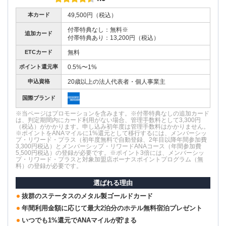
本カード
49,500円（税込）
付帯特典なし：無料※
追加カード
付帯特典あり：13,200円（税込）
ETCカード
無料
ポイント還元率
0.5%〜1%
申込資格
20歳以上の法人代表者・個人事業主
国際ブランド
※当ページはプロモーションを含みます。※付帯特典なしの追加カード
は、判定期間内にカード利用がない場合、管理手数料として3,300円
（税込）がかかります。申し込み初年度は管理手数料はかかりません。
※ポイントをANAマイルに1%還元として移行するには、メンバーシッ
プ・リワード・プラス（初年度無料で自動登録、2年目以降年間参加費
3,300円税込）とメンバーシップ・リワードANAコース（年間参加費
5,500円税込）の登録が必要です。※ポイント3倍には、メンバーシッ
プ・リワード・プラスと対象加盟店ボーナスポイントプログラム（無
料）の登録が必要です。
選ばれる理由
抜群のステータスのメタル製ゴールドカード
年間利用金額に応じて最大2泊分のホテル無料宿泊プレゼント
いつでも1%還元でANAマイルが貯まる