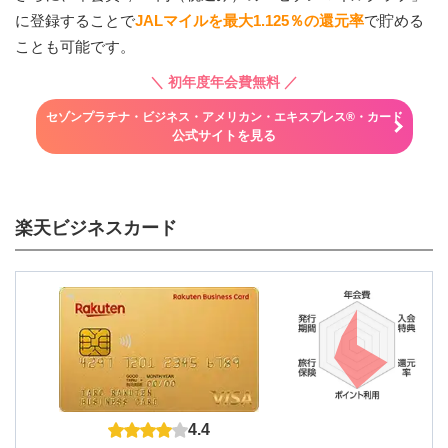
に登録することで
JALマイルを最大1.125％の還元率
で貯める
ことも可能です。
＼
初年度年会費無料
／
セゾンプラチナ・ビジネス・アメリカン・エキスプレス®・カード
公式サイトを見る
楽天ビジネスカード
4.4