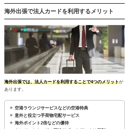
コンシェルジュで出張・社員旅行の手配も電話一本
6
海外出張で法人カードを利用するメリット
海外出張用の法人カードで選ぶべき国際ブランドは？
7
海外キャッシングを利用できる法人カードがお得
8
海外出張・海外社員旅行でおすすめの法人カード
9
アメックスビジネスゴールド
9.1
セゾンプラチナ・ビジネス・アメリカン・エキスプレ
9.2
ス®・カード
楽天ビジネスカード
9.3
オリコ EX Gold for Biz
9.4
ラグジュアリーカード法人ブラック
9.5
法人カードについてよくある質問
10
海外出張では、法人カードを利用することで4つのメリット
が
Q. 審査なしで使える法人カードはある？
10.1
あります。
Q. 法人カード、ビジネスカード、コーポレートカー
10.2
ドって何が違うの？
Q. 法人カードの社員用の追加カードって誰が使って
空港ラウンジサービスなどの空港特典
10.3
もいいの？
意外と役立つ手荷物宅配サービス
Q. 法人カードのETCカードは何枚発行できる？
10.4
海外ポイント2倍などの優待
Q. 法人カードの発行にかかる日数はどれくらい？
10.5