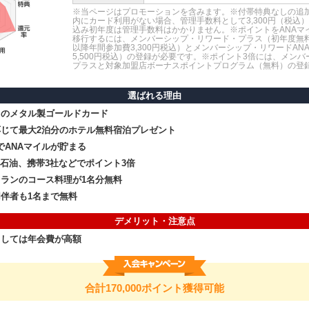
※当ページはプロモーションを含みます。※付帯特典なしの追
内にカード利用がない場合、管理手数料として3,300円（税込
込み初年度は管理手数料はかかりません。※ポイントをANAマ
移行するには、メンバーシップ・リワード・プラス（初年度無
以降年間参加費3,300円税込）とメンバーシップ・リワードAN
5,500円税込）の登録が必要です。※ポイント3倍には、メン
プラスと対象加盟店ボーナスポイントプログラム（無料）の登
選ばれる理由
スのメタル製ゴールドカード
じて最大2泊分のホテル無料宿泊プレゼント
でANAマイルが貯まる
スモ石油、携帯3社などでポイント3倍
ランのコース料理が1名分無料
伴者も1名まで無料
デメリット・注意点
としては年会費が高額
合計170,000ポイント獲得可能