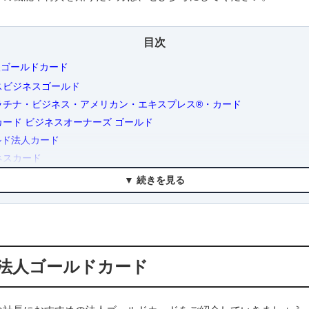
目次
ゴールドカード
スビジネスゴールド
チナ・ビジネス・アメリカン・エキスプレス®・カード
ード ビジネスオーナーズ ゴールド
ルド法人カード
ネスカード
リーカード ブラック 法人口座決済用
▼ 続きを見る
リーカード ゴールド 法人口座決済用
こそ還元率にこだわろう！
費で効率的にポイントを貯める方法
くらまで必要？
法人ゴールドカード
枚必要？発行枚数もチェック
いてよくある質問
カードのETCカードは何枚発行できる？