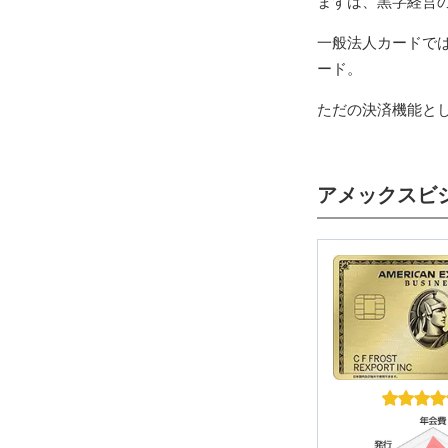
まずは、黒字経営
Q. 法人
5.2
一般法人カードで
Q. 審査
5.3
ード。
Q. 法人
5.4
Q. 法人
5.5
ただの決済機能と
黒字経営なら法
6
アメックスビ