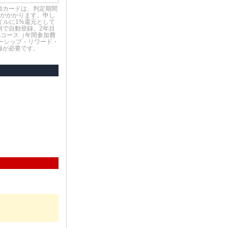
加カードは、判定期間
）がかかります。申し
イルに1%還元として
料で自動登録、2年目
Aコース（年間参加費
バーシップ・リワード・
録が必要です。