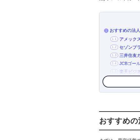
おすすめの法人
1
アメック
1.1
セゾンプラ
1.2
三井住友カ
1.3
JCBゴー
1.4
楽天ビジ
1.5
ラグジュア
1.6
ラグジュア
1.7
経費が多い会社
2
会社の経
2.1
利用限度額はい
3
おすすめの
法人カードは何
4
法人カードにつ
5
Q. 法人
5.1