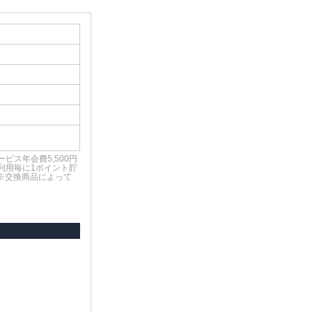
ビス年会費5,500円
)利用毎に1ポイント貯
※交換商品によって