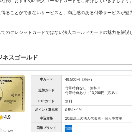
の社長におすすめの法人ゴールドカードをご紹介していきましょう
カードの審査では、謄本・決算書は必ず必要？
は得ることができないサービスと、満足感のある付帯サービスが魅
なしで使える法人カードはある？
カードの発行にかかる日数はどれくらい？
カードの社員用の追加カードって誰が使ってもいいの？
してのクレジットカードではない法人ゴールドカードの魅力を解説
人ゴールドカードはマスト！会社もさらにステップアップ！
ジネスゴールド
本カード
49,500円（税込）
付帯特典なし：無料※
追加カード
付帯特典あり：13,200円（税込）
ETCカード
無料
ポイント還元率
0.5%〜1%
4.9
申込資格
20歳以上の法人代表者・個人事業主
国際ブランド