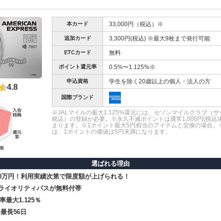
本カード
33,000円（税込）※
追加カード
3,300円(税込) ※最大9枚まで発行可能
ETCカード
無料
ポイント還元率
0.5%〜1.125%※
申込資格
学生を除く20歳以上の個人・法人の方
4.8
国際ブランド
※JALマイルの最大1.125%還元には、セゾンマイルクラブ（サー
税込）の登録が必要。※永久不滅ポイントは通常1,000円(税込
まります。※1ポイント最大5円相当のアイテムと交換の場合。
は、1ポイントの価値は5円未満になります。
選ばれる理由
90万円！利用実績次第で限度額が上げられる！
プライオリティパスが無料付帯
率最大1.125％
最長56日