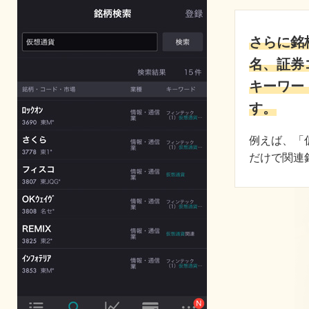
さらに銘
名、証券
キーワー
す。
例えば、「
だけで関連