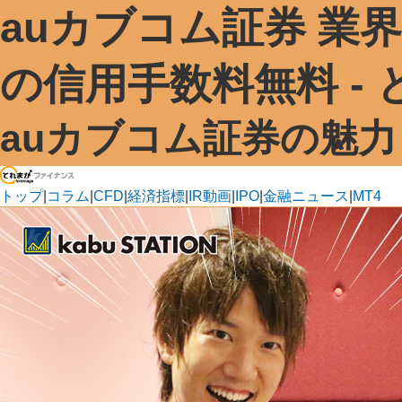
auカブコム証券 業界
の信用手数料無料 -
auカブコム証券の魅
トップ
|
コラム
|
CFD
|
経済指標
|
IR動画
|
IPO
|
金融ニュース
|
MT4