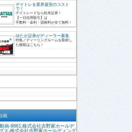
デイトレを業界最安のコスト
で！
デイトレードなら松井証券！
【一日信用取引】は
手数料・金利・貸株料が全て無料！
ゆたか証券がディーラー募集
特集／ディーリングルームを取材し
た模様はこちら！
R動画