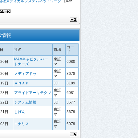
会社メディカルシステムネットワーク
【435
PO情報
コー
日
社名
市場
ド
M&Aキャピタルパー
東証
月20日
6080
トナーズ
マ
東証
月20日
メディアドゥ
3678
マ
月19日
ＡＮＡＰ
JQ
3189
東証
月23日
アライドアーキテクツ
6081
マ
月22日
システム情報
JQ
3677
東証
月21日
じげん
3679
マ
東証
月08日
エナリス
6079
マ