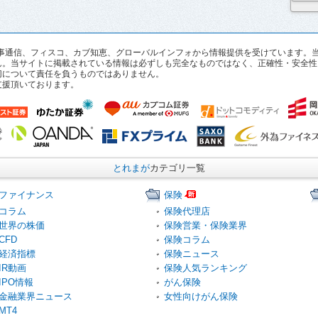
pan、時事通信、フィスコ、カブ知恵、グローバルインフォから情報提供を受けていま
ん。当サイトに掲載されている情報は必ずしも完全なものではなく、正確性・安全性
切について責任を負うものではありません。
支援頂いております。
とれまが
カテゴリ一覧
ファイナンス
保険
コラム
保険代理店
世界の株価
保険営業・保険業界
CFD
保険コラム
経済指標
保険ニュース
IR動画
保険人気ランキング
IPO情報
がん保険
金融業界ニュース
女性向けがん保険
MT4