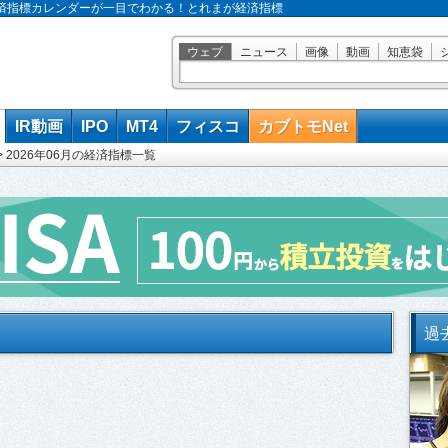
界の経済指標カレンダーが一目でわかる！とれまが経済指標
ウェブ
ニュース
画像
動画
知恵袋
IR動画
IPO
MT4
フィスコ
カブトモNet
>
2026年06月の経済指標一覧
過